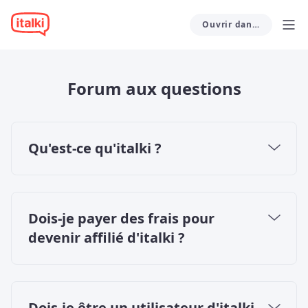
Ouvrir dans l'app
Forum aux questions
Qu'est-ce qu'italki ?
italki est une communauté mondiale
d'apprentissage des langues qui met en relation
des élèves et des professeurs intéressés par
Dois-je payer des frais pour
des leçons individuelles en ligne. Pour nous, il
devenir affilié d'italki ?
est évident que les interactions humaines et les
échanges culturels sont essentiels à la bonne
Non, devenir affilié d'italki est gratuit.
maîtrise d'une langue étrangère.
Fort d'un réseau de plus de 5 millions d'élèves,
Dois-je être un utilisateur d'italki