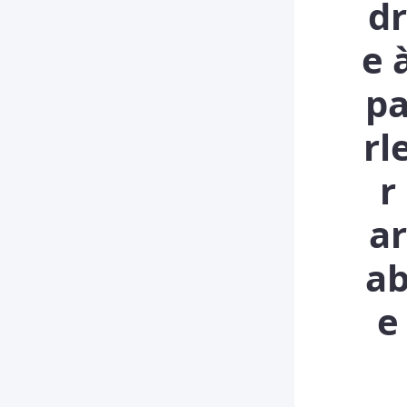
d
e 
p
rl
r
ar
a
e