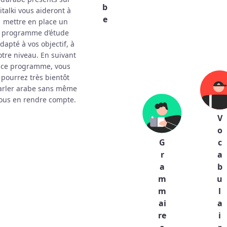
b
italki vous aideront à
e
mettre en place un
programme d’étude
dapté à vos objectif, à
otre niveau. En suivant
ce programme, vous
pourrez très bientôt
arler arabe sans même
ous en rendre compte.
V
o
G
c
r
a
a
b
m
u
m
l
ai
a
re
i