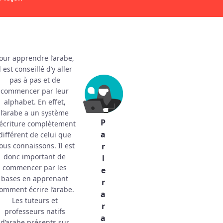
our apprendre l’arabe,
l est conseillé d’y aller
pas à pas et de
commencer par leur
alphabet. En effet,
l’arabe a un système
P
’écriture complètement
a
différent de celui que
ous connaissons. Il est
r
donc important de
l
commencer par les
e
bases en apprenant
r
omment écrire l’arabe.
a
Les tuteurs et
r
professeurs natifs
a
d’arabe présents sur