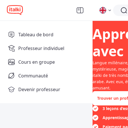
Appr
Tableau de bord
avec 
Professeur individuel
Cours en groupe
Langue millénaire,
mystérieuse, magi
Communauté
italki de très nom
arabe. Avec eux, é
amusant.
Devenir professeur
Trouver un prof
3 leçons d’es
Apprentissag
Paiement pa