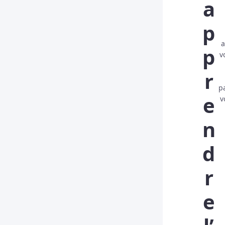
a
p
a
p
v
r
p
e
v
n
d
r
e