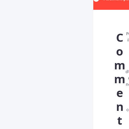
C
P
i
o
m
d
m
n
e
n
c
t