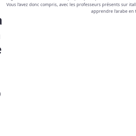
r
Vous l’avez donc compris, avec les professeurs présents sur ital
apprendre l’arabe en t
à
a
e
b