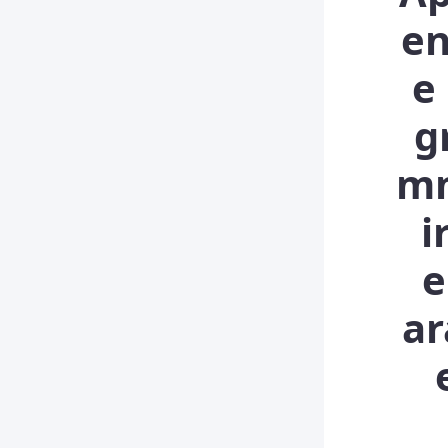
en
e 
g
m
i
e
ar