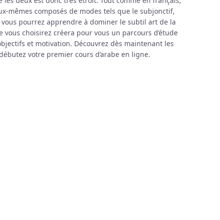
e les deux est donc très étroit. Tout comme en français,
eux-mêmes composés de modes tels que le subjonctif,
lki, vous pourrez apprendre à dominer le subtil art de la
 vous choisirez créera pour vous un parcours d’étude
objectifs et motivation. Découvrez dès maintenant les
 débutez votre premier cours d’arabe en ligne.