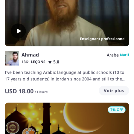
Enseignant professionnel
Ahmad
Arabe
Natif
5.0
1361 LEÇONS
I've been teaching Arabic language at public schools (10 to
17 years old students) in Jordan since 2004 and still to the
date, meanwhile started teaching foreigners online and
USD
18.00
Voir plus
offline since 2012. In 2014 I worked with one of the leading
/
Heure
Arabic institutes in the middle called Qasid.
7
% OFF