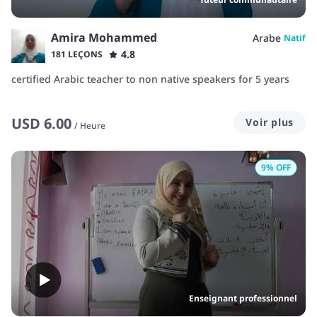
Amira Mohammed
Arabe
Natif
4.8
181 LEÇONS
certified Arabic teacher to non native speakers for 5 years
USD
6.00
Voir plus
/
Heure
9
% OFF
Enseignant professionnel