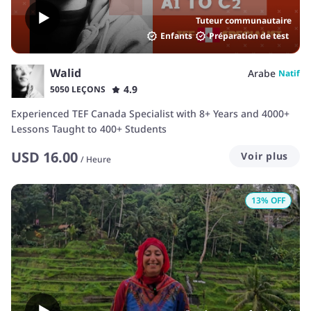
Tuteur communautaire
Enfants
Préparation de test
Walid
Arabe
Natif
4.9
5050 LEÇONS
Experienced TEF Canada Specialist with 8+ Years and 4000+
Lessons Taught to 400+ Students
USD
16.00
Voir plus
/
Heure
13
% OFF