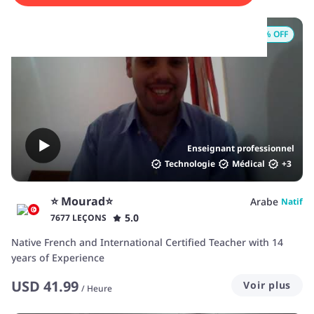
18
% OFF
Enseignant professionnel
Technologie
Médical
+
3
⭐️ Mourad⭐️
Arabe
Natif
5.0
7677 LEÇONS
Native French and International Certified Teacher with 14
years of Experience
USD
41.99
Voir plus
/
Heure