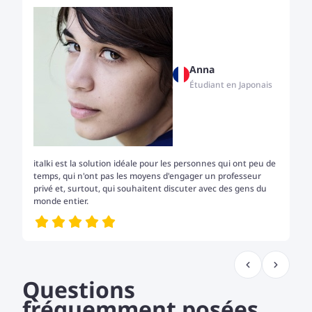
Anna
Étudiant en Japonais
italki est la solution idéale pour les personnes qui ont peu de
De
temps, qui n'ont pas les moyens d'engager un professeur
ja
privé et, surtout, qui souhaitent discuter avec des gens du
j'
monde entier.
pr
Questions
fréquemment posées