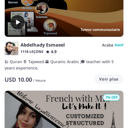
Tuteur communautaire
Abdelhady Esmaeel
Arabe
Natif
4.9
1116 LEÇONS
🕌 Quran 📔 Tajweed 🕋 Quranic Arabic 🎓 teacher with 5
years experience.
USD
10.00
Voir plus
/
Heure
7
% OFF