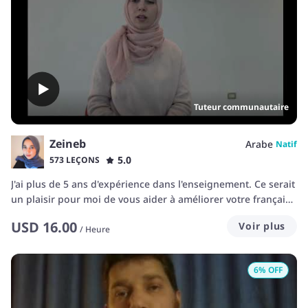
Tuteur communautaire
Zeineb
Arabe
Natif
5.0
573 LEÇONS
J'ai plus de 5 ans d'expérience dans l'enseignement. Ce serait
un plaisir pour moi de vous aider à améliorer votre français.
Je préparerai des cours adaptés à vos âges, niveaux et
USD
16.00
Voir plus
besoins.
/
Heure
6
% OFF