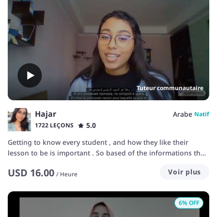
Tuteur communautaire
Hajar
Arabe
Natif
5.0
1722 LEÇONS
Getting to know every student , and how they like their
lesson to be is important . So based of the informations that
my students show me , I tend to teach according to it , only
USD
16.00
Voir plus
for the comfort of the students , also to make them
/
Heure
understand as much as they can.
6
% OFF