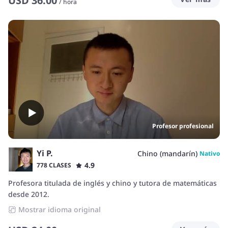
USD
36.00
/
hora
dejaré utilizar todas tus fortalezas en el proceso de
aprendizaje. 🤩💪🚀
Profesor profesional
Yi P.
Chino (mandarín)
Nativo
4.9
778 CLASES
Profesora titulada de inglés y chino y tutora de matemáticas
desde 2012.
Mostrar idioma original