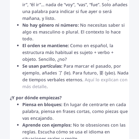
ir”, “él ir”… nada de “voy”, “vas”, “fue”. Solo añades
una palabra para indicar si fue ayer o será
mañana, y listo.
No hay género ni número:
No necesitas saber si
algo es masculino o plural. El contexto lo hace
todo.
El orden se mantiene:
Como en español, la
estructura más habitual es sujeto + verbo +
objeto. Sencillo, ¿no?
Se usan partículas:
Para marcar el pasado, por
ejemplo, añades 了 (le). Para futuro, 要 (yào). Nada
de tiempos verbales eternos.
Aquí lo explican con
más detalle
.
¿Y por dónde empiezas?
Piensa en bloques:
En lugar de centrarte en cada
palabra, piensa en frases cortas, como piezas que
vas encajando.
Aprende con ejemplos:
No te obsesiones con las
reglas. Escucha cómo se usa el idioma en
situaciones reales y repite.