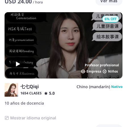
USD
24.00
Ver más
/
hora
6
% OFF
Profesor profesional
Empresa
Niños
七七Qiqi
Chino (mandarín)
Nativo
5.0
1654 CLASES
10 años de docencia
Mostrar idioma original