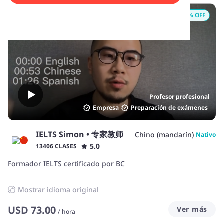
22
% OFF
Profesor profesional
Empresa
Preparación de exámenes
IELTS Simon • 专家教师
Chino (mandarín)
Nativo
5.0
13406 CLASES
Formador IELTS certificado por BC
Mostrar idioma original
USD
73.00
Ver más
/
hora