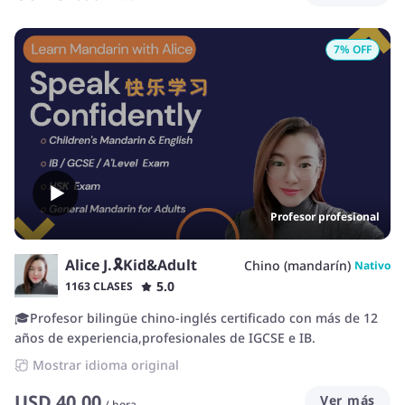
7
% OFF
Profesor profesional
Alice J.🎗Kid&Adult
Chino (mandarín)
Nativo
5.0
1163 CLASES
🎓Profesor bilingüe chino-inglés certificado con más de 12
años de experiencia,profesionales de IGCSE e IB.
Mostrar idioma original
USD
40.00
Ver más
/
hora