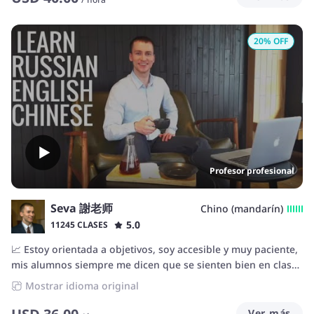
20
% OFF
Profesor profesional
Seva 謝老师
Chino (mandarín)
5.0
11245 CLASES
📈 Estoy orientada a objetivos, soy accesible y muy paciente,
mis alumnos siempre me dicen que se sienten bien en clase
porque les dejo estudiar a su ritmo. Eso también significa
Mostrar idioma original
que si eres un alumno turbo motivado y con un horario
dedicado a aprender, avanzaremos igual de rápido y te
Ver más