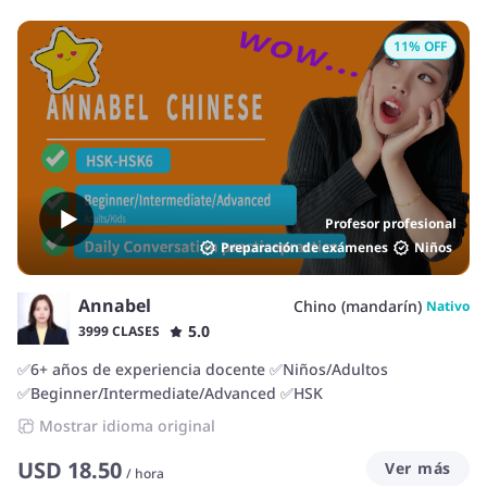
11
% OFF
Profesor profesional
Preparación de exámenes
Niños
Annabel
Chino (mandarín)
Nativo
5.0
3999 CLASES
✅6+ años de experiencia docente ✅Niños/Adultos
✅Beginner/Intermediate/Advanced ✅HSK
Mostrar idioma original
USD
18.50
Ver más
/
hora