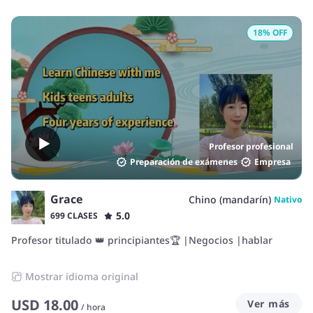
18
% OFF
Profesor profesional
Preparación de exámenes
Empresa
Grace
Chino (mandarín)
Nativo
5.0
699 CLASES
Profesor titulado 👑 principiantes🏆 |Negocios |hablar
Mostrar idioma original
USD
18.00
Ver más
/
hora