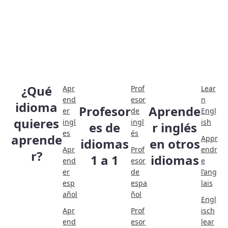
¿Qué
Apr
Prof
Lear
end
esor
n
idioma
Profesor
Aprende
er
de
Engl
quieres
ingl
ingl
ish
es de
r inglés
es
és
aprende
Appr
idiomas
en otros
Apr
Prof
endr
r?
1 a 1
idiomas
end
esor
e
er
de
l’ang
esp
espa
lais
añol
ñol
Engl
Apr
Prof
isch
end
esor
lear