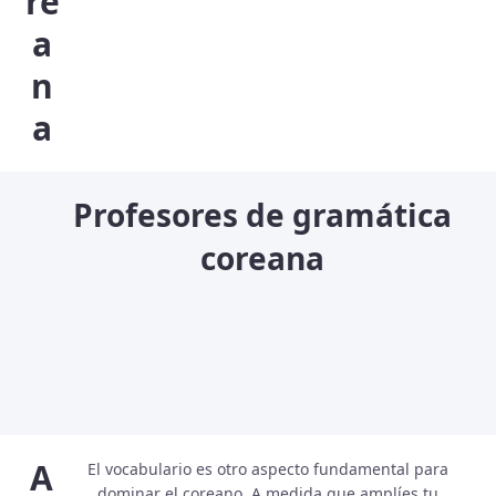
re
a
n
a
Profesores de gramática
coreana
A
El vocabulario es otro aspecto fundamental para
dominar el coreano. A medida que amplíes tu