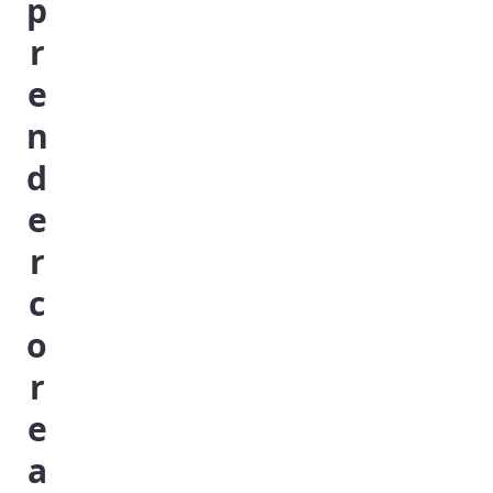
p
r
e
n
d
e
r
c
o
r
e
a