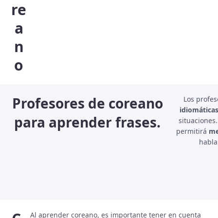
re
a
n
o
Profesores de coreano
Los profe
idiomática
para aprender frases.
situaciones
permitirá
me
habla
Al aprender coreano, es importante tener en cuenta