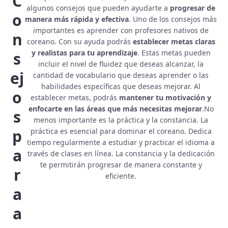
C
algunos consejos que pueden ayudarte a
progresar de
o
manera más rápida y efectiva
. Uno de los consejos más
importantes es aprender con profesores nativos de
n
coreano. Con su ayuda podrás
establecer metas claras
y realistas para tu aprendizaje
. Estas metas pueden
s
incluir el nivel de fluidez que deseas alcanzar, la
ej
cantidad de vocabulario que deseas aprender o las
habilidades específicas que deseas mejorar. Al
o
establecer metas, podrás
mantener tu motivación y
enfocarte en las áreas que más necesitas mejorar
.No
s
menos importante es la práctica y la constancia. La
p
práctica es esencial para dominar el coreano. Dedica
tiempo regularmente a estudiar y practicar el idioma a
a
través de clases en línea. La constancia y la dedicación
te permitirán progresar de manera constante y
r
eficiente.
a
a