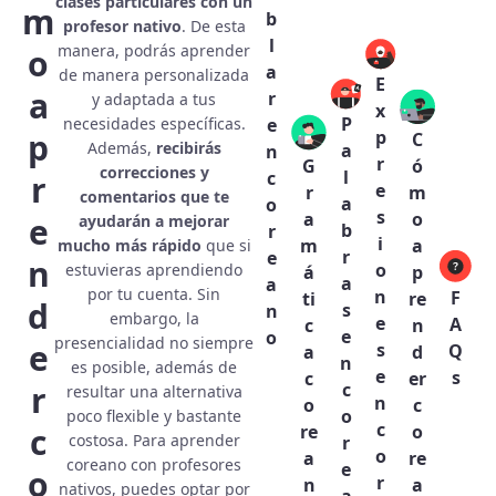
clases particulares con un
m
b
profesor nativo
. De esta
l
manera, podrás aprender
o
a
de manera personalizada
E
a
r
y adaptada a tus
x
P
necesidades específicas.
e
p
p
C
Además,
recibirás
a
n
r
G
ó
correcciones y
l
c
r
e
r
m
comentarios que te
a
o
s
a
o
e
ayudarán a mejorar
b
r
i
m
a
mucho más rápido
que si
r
e
n
o
estuvieras aprendiendo
á
p
a
a
por tu cuenta. Sin
n
F
ti
re
d
s
n
embargo, la
e
A
c
n
e
o
presencialidad no siempre
e
s
Q
a
d
n
es posible, además de
e
s
c
er
c
r
resultar una alternativa
n
o
c
o
poco flexible y bastante
c
c
re
o
costosa. Para aprender
r
o
a
re
coreano con profesores
e
o
r
n
a
nativos, puedes optar por
a