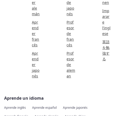
er
de
nen
ale
japo
Imp
mán
nés
arar
Apr
Prof
e
end
esor
l’ingl
er
de
ese
fran
fran
英語
cés
cés
を勉
Apr
Prof
強す
end
esor
る
er
de
japo
alem
nés
an
Aprende un idioma
Aprende inglés
Aprende español
Aprende japonés