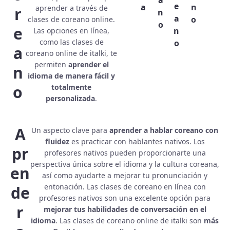
e
a
n
aprender a través de
r
n
a
o
clases de coreano online.
o
e
n
Las opciones en línea,
como las clases de
o
a
coreano online de italki, te
permiten
aprender el
n
idioma de manera fácil y
o
totalmente
personalizada
.
A
Un aspecto clave para
aprender a hablar coreano con
fluidez
es practicar con hablantes nativos. Los
pr
profesores nativos pueden proporcionarte una
perspectiva única sobre el idioma y la cultura coreana,
en
así como ayudarte a mejorar tu pronunciación y
entonación. Las clases de coreano en línea con
de
profesores nativos son una excelente opción para
r
mejorar tus habilidades de conversación en el
idioma
. Las clases de coreano online de italki son
más