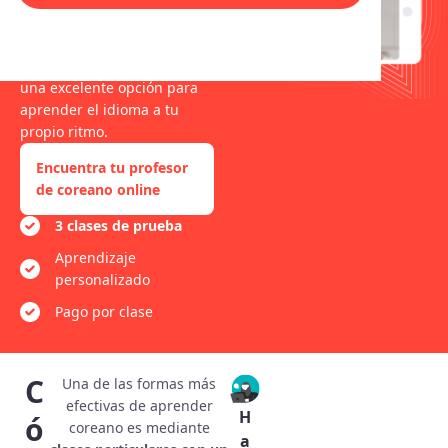
Disfruta de la flexibilidad y
comodidad de nuestras
clases de coreano en línea,
una excelente opción para
aprender el idioma a tu
propio ritmo.
Encuentra tu profesor
de coreano online
3 clases de prueba
Aprendizaje
personalizado
Pago por clase
C
Una de las formas más
efectivas de aprender
H
ó
coreano es mediante
a