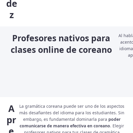
de
z
Profesores nativos para
Al habl
acento
clases online de coreano
idioma
ap
A
La gramática coreana puede ser uno de los aspectos
más desafiantes del idioma para los estudiantes. Sin
pr
embargo, es fundamental dominarla para
poder
comunicarse de manera efectiva en coreano
. Elegir
e
profesores nativos para tus clases de gramática