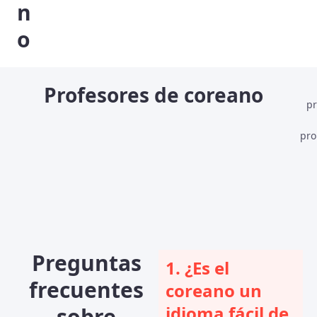
n
o
Profesores de coreano
p
pro
Preguntas
1. ¿Es el
frecuentes
coreano un
idioma fácil de
sobre