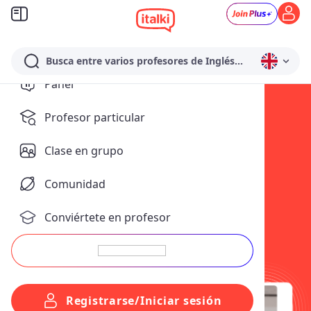
Busca entre varios profesores de Inglés...
Panel
Aprender
Profesor particular
coreano
Clase en grupo
online
Comunidad
Aprender coreano online es
muy fácil en nuestra
Conviértete en profesor
plataforma de idiomas. Con
la ayuda de profesores
nativos de coreano, las
herramientas adecuadas y
una actitud positiva, puedes
aprender coreano rápido y
Registrarse/Iniciar sesión
dominarlo con éxito.