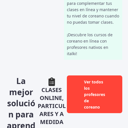
para complementar tus
clases en línea y mantener
tu nivel de coreano cuando
no puedas tomar clases.
¡Descubre los cursos de
coreano en línea con
profesores nativos en
italki!
La
Ver todos
los
CLASES
mejor
profesores
ONLINE,
solució
de
PARTICUL
coreano
n para
ARES Y A
MEDIDA
aprend