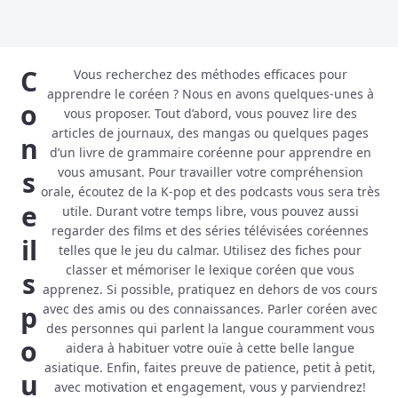
C
Vous recherchez des méthodes efficaces pour
apprendre le coréen ? Nous en avons quelques-unes à
o
vous proposer. Tout d’abord, vous pouvez lire des
articles de journaux, des mangas ou quelques pages
n
d’un livre de grammaire coréenne pour apprendre en
vous amusant. Pour travailler votre compréhension
s
orale, écoutez de la K-pop et des podcasts vous sera très
e
utile. Durant votre temps libre, vous pouvez aussi
regarder des films et des séries télévisées coréennes
il
telles que le jeu du calmar. Utilisez des fiches pour
classer et mémoriser le lexique coréen que vous
s
apprenez. Si possible, pratiquez en dehors de vos cours
p
avec des amis ou des connaissances. Parler coréen avec
des personnes qui parlent la langue couramment vous
o
aidera à habituer votre ouïe à cette belle langue
asiatique. Enfin, faites preuve de patience, petit à petit,
u
avec motivation et engagement, vous y parviendrez!