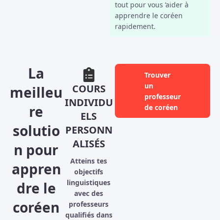
tout pour vous ’aider à
apprendre le coréen
rapidement.
La
Trouver
un
COURS
meilleu
professeur
INDIVIDU
re
de coréen
ELS
solutio
PERSONN
ALISÉS
n pour
Atteins tes
appren
objectifs
linguistiques
dre le
avec des
coréen
professeurs
qualifiés dans