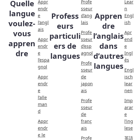
Quelle
Appr
Profe
Lear
endr
sseur
n
langue
Profess
Appren
e
d’ang
Engl
voulez-
l’angl
lais
ish
eurs
dre
ais
vous
Profe
Apr
particuli
l’anglais
Appr
sseur
end
appren
ers de
dans
endr
d’esp
e
dre
e
agnol
Ingl
langues
d’autres
l’espa
és
Profe
langues
gnol
sseur
Engl
Appr
de
isch
endr
japon
lear
e
ais
nen
l’alle
Profe
Imp
man
sseur
arar
d
de
e
Appr
franç
l’ing
endr
ais
lese
e le
Profe
英語