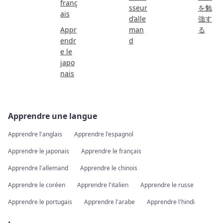
franç
sseur
を勉
ais
d’alle
強す
Appr
man
る
endr
d
e le
japo
nais
Apprendre une langue
Apprendre l'anglais
Apprendre l'espagnol
Apprendre le japonais
Apprendre le français
Apprendre l'allemand
Apprendre le chinois
Apprendre le coréen
Apprendre l'italien
Apprendre le russe
Apprendre le portugais
Apprendre l'arabe
Apprendre l'hindi