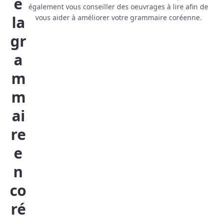
e
également vous conseiller des oeuvrages à lire afin de
la
vous aider à améliorer votre grammaire coréenne.
gr
a
m
m
ai
re
e
n
co
ré