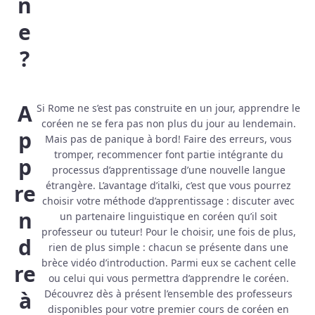
n
e
?
A
Si Rome ne s’est pas construite en un jour, apprendre le
coréen ne se fera pas non plus du jour au lendemain.
p
Mais pas de panique à bord! Faire des erreurs, vous
tromper, recommencer font partie intégrante du
p
processus d’apprentissage d’une nouvelle langue
étrangère. L’avantage d’italki, c’est que vous pourrez
re
choisir votre méthode d’apprentissage : discuter avec
n
un partenaire linguistique en coréen qu’il soit
professeur ou tuteur! Pour le choisir, une fois de plus,
d
rien de plus simple : chacun se présente dans une
brèce vidéo d’introduction. Parmi eux se cachent celle
re
ou celui qui vous permettra d’apprendre le coréen.
à
Découvrez dès à présent l’ensemble des professeurs
disponibles pour votre premier cours de coréen en