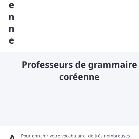
e
n
n
e
Professeurs de grammaire
coréenne
A
Pour enrichir votre vocabulaire, de très nombreuses