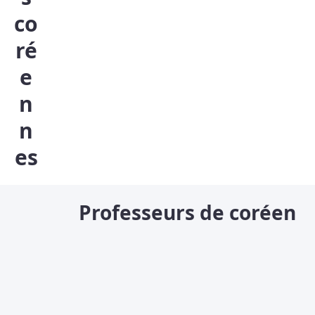
co
ré
e
n
n
es
Professeurs de coréen