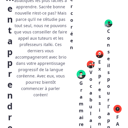
asiatiques les plus faciles à
e
r
apprendre. Sacrée bonne
c
nouvelle n’est-ce pas? Mais
n
parce qu’il ne s’étudie pas
o
tout seul, nous ne pouvons
r
t
C
que vous conseiller de faire
é
o
a
appel aux tuteurs et les
e
n
professeurs italki. Ces
n
p
derniers vous
s
accompagneront avec brio
e
p
E
dans votre apprentissage
il
x
progressif de la langue
r
V
s
p
coréenne. Avec eux, vous
o
p
e
r
pourrez bientôt
G
c
o
commencer à parler
e
r
n
a
u
coréen!
s
a
b
r
s
d
m
u
l’
i
m
l
a
r
o
F
ai
a
p
n
A
re
e
i
p