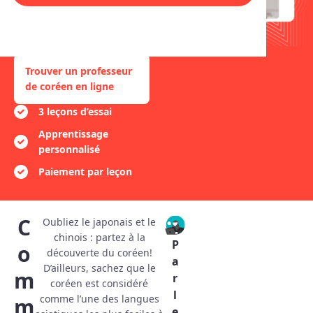
en passant par l’expression
orale. Apprenez le coréen
tout en vous amusant!
Trouver un professeur
de coréen en ligne
3 leçons d’essai
Apprentissage
personnalisé
Paiement par leçon
C
Oubliez le japonais et le
chinois : partez à la
P
o
découverte du coréen!
a
D’ailleurs, sachez que le
m
r
coréen est considéré
l
comme l’une des langues
m
e