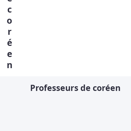
c
o
r
é
e
n
Professeurs de coréen