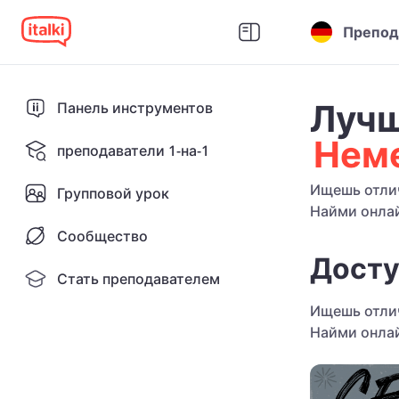
Препод
Лучш
Панель инструментов
Нем
преподаватели 1-на-1
Ищешь отлич
Групповой урок
Найми онлай
Сообщество
Досту
Стать преподавателем
Ищешь отлич
Найми онлай