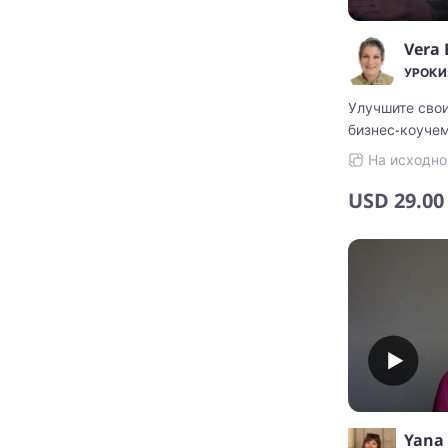
УРОКИ:
Улучшите сво
бизнес-коучем
На исходно
USD
29.00
Yana