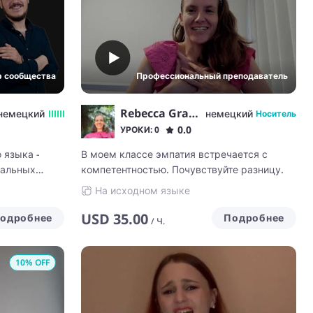
р сообщества
Профессиональный преподаватель
Rebecca Gramlich
немецкий
немецкий
Носитель
0.0
УРОКИ: 0
 языка -
В моем классе эмпатия встречается с
еальных
компетентностью. Почувствуйте разницу.
На исходном языке
USD
35.00
одробнее
Подробнее
/
Ч.
10
% OFF