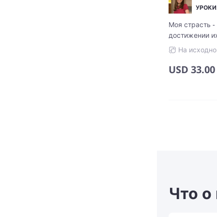
УРОКИ:
Моя страсть -
достижении и
преподаю взро
На исходно
имею большой оп
году я получи
USD
33.00
сдала такие 
как IELTS, DEL
Что о