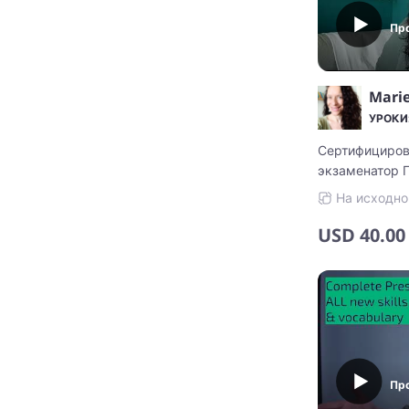
Пр
Mari
УРОКИ:
Сертифициров
экзаменатор Г
опытом работ
На исходно
USD
40.00
Пр