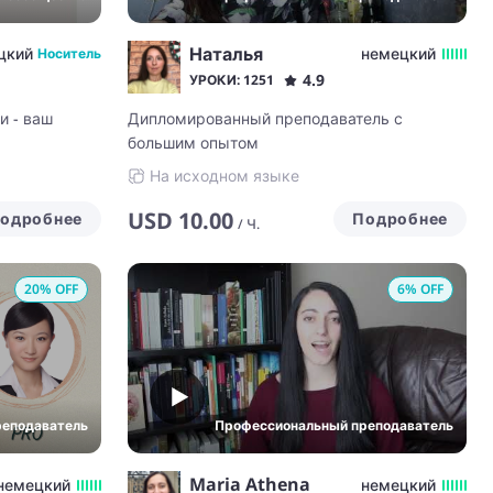
Наталья
цкий
немецкий
Носитель
4.9
УРОКИ: 1251
и - ваш
Дипломированный преподаватель с
большим опытом
На исходном языке
USD
10.00
одробнее
Подробнее
/
Ч.
20
% OFF
6
% OFF
реподаватель
Профессиональный преподаватель
Maria Athena
немецкий
немецкий