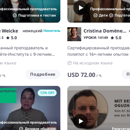
офессиональный преподаватель
Профессиональный п
Подготовка к тестам
Дети
Подгото
e Weicke
Cristina Domènech
немецкий
Носитель
5.0
5.0
 3
УРОКИ: 14149
анный преподаватель и
Сертифицированный преподав
ёте-Института с 9-летним
полиглот с 16+-летним опытом 
ы
языков с увлеченным эксперт
м языке
На исходном языке
USD
72.00
Подробнее
П
/
Ч.
/
Ч.
12
% OFF
офессиональный преподаватель
Деловое общение
Репетито