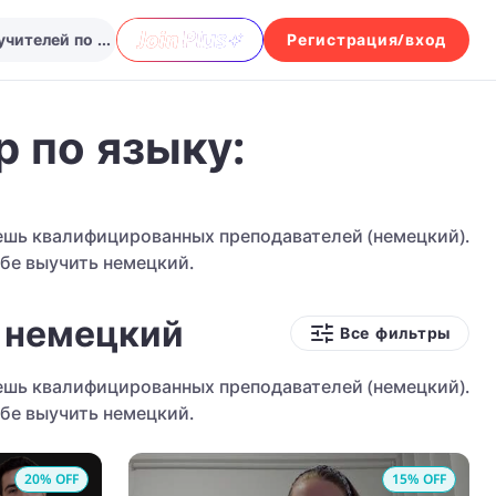
Выбрать из множества учителей по предмету немецкий...
Регистрация/вход
р по языку:
дешь квалифицированных преподавателей (немецкий).
бе выучить немецкий.
: немецкий
Все фильтры
дешь квалифицированных преподавателей (немецкий).
бе выучить немецкий.
20
% OFF
15
% OFF