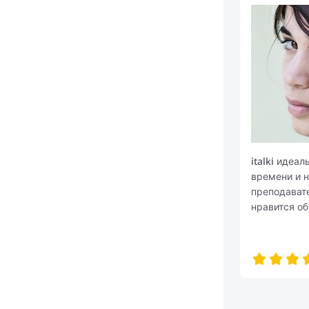
italki идеа
времени и н
преподавате
нравится об