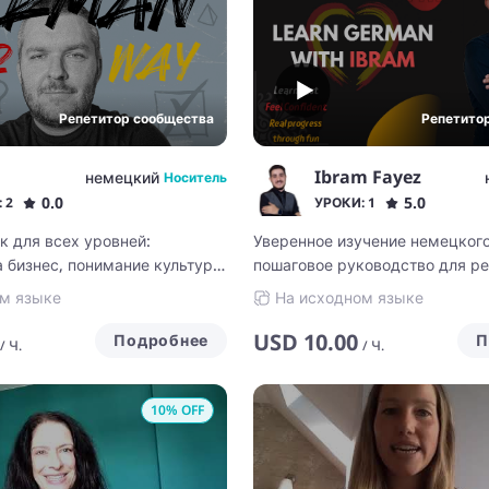
Репетитор сообщества
Репетито
Ibram Fayez
немецкий
Носитель
0.0
5.0
 2
УРОКИ: 1
 для всех уровней:
Уверенное изучение немецкого
 бизнес, понимание культуры
пошаговое руководство для р
учетом нейродивергенции
результатов
м языке
На исходном языке
USD
10.00
Подробнее
П
/
Ч.
/
Ч.
10
% OFF