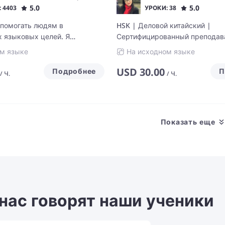
5.0
5.0
 4403
УРОКИ: 38
 помогать людям в
HSK | Деловой китайский |
х языковых целей. Я
Сертифицированный преподав
слым и детям с 2011 года и
китайского, английского и нем
м языке
На исходном языке
ыт в этой области. В 2013
языков | Исследователь и пре
ла диплом переводчика и
университета
USD
30.00
Подробнее
П
/
Ч.
/
Ч.
международные экзамены,
E, DELF, Goethe-Zertifikat.
Показать еще
 нас говорят наши ученики