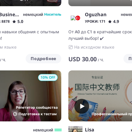
Vera Business EngDeu
Oguzhan
немецкий
неме
Носитель
5.0
4.9
 8878
УРОКИ: 171
и навыки общения с опытным
От A0 до C1 в кратчайшие срок
!
лучший выбор! ✔️
м языке
На исходном языке
USD
30.00
Подробнее
П
/
Ч.
/
Ч.
10
% OFF
Репетитор сообщества
Подготовка к тестам
Профессиональный п
Lisa
немецкий