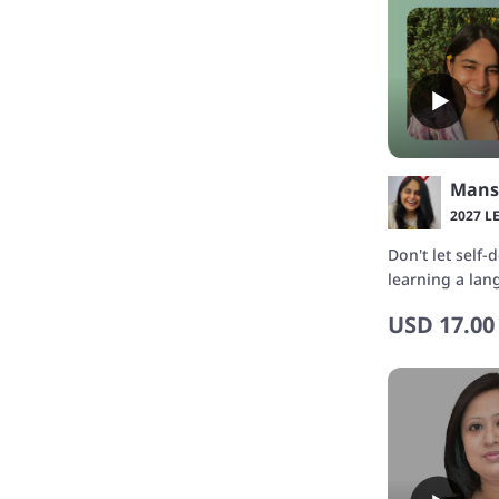
Mans
2027 L
Don't let self
learning a la
confidence wi
USD
17.00