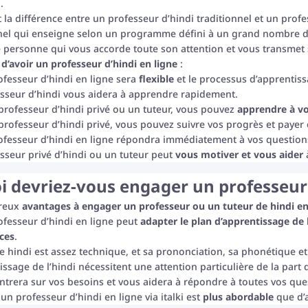
.
 la différence entre un professeur d’hindi traditionnel et un profe
nel qui enseigne selon un programme défini à un grand nombre d
e personne qui vous accorde toute son attention et vous transmet
d’avoir un professeur d’hindi en ligne
:
ofesseur d’hindi en ligne sera
flexible
et le processus d’apprentiss
sseur d’hindi vous aidera à apprendre rapidement.
professeur d’hindi privé ou un tuteur, vous pouvez
apprendre à vo
professeur d’hindi privé, vous pouvez suivre vos progrès et payer
ofesseur d’hindi en ligne répondra immédiatement à vos questions
sseur privé d’hindi ou un tuteur peut
vous motiver et vous aider
à
 devriez-vous engager un professeur d
breux
avantages à engager un professeur ou un tuteur de hindi en
ofesseur d’hindi en ligne peut
adapter le plan d’apprentissage de
ces
.
e hindi est assez technique, et sa prononciation, sa phonétique 
issage de l’hindi nécessitent une attention particulière de la part
ntrera sur vos besoins et vous aidera à répondre à toutes vos que
un professeur d’hindi en ligne via italki est
plus abordable
que d’