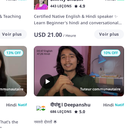
4.9
443 LEÇONS
& Teaching
Certified Native English & Hindi speaker ✨
Learn Beginner's hindi and conversational
english!
USD
21.00
Voir plus
Voir plus
/
Heure
13
% OFF
10
% OFF
ommunautaire
Tuteur communautaire
दीपांशु l Deepanshu
Hindi
Hindi
Natif
Natif
5.0
686 LEÇONS
That’s the
नमस्ते दोस्तों 🌟
"