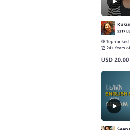
Kusu
5317 L
🔴 Top-ranked 
🏆 24+ Years o
Students
USD
20.00
Seen