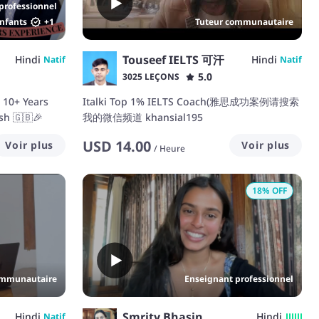
professionnel
nfants
+
1
Tuteur communautaire
Touseef IELTS 可汗
Hindi
Hindi
Natif
Natif
5.0
3025 LEÇONS
| 10+ Years
Italki Top 1% IELTS Coach(雅思成功案例请搜索
sh 🇬🇧🎉
我的微信频道 khansial195
USD
14.00
Voir plus
Voir plus
/
Heure
18
% OFF
ommunautaire
Enseignant professionnel
Smrity Bhasin
Hindi
Hindi
Natif