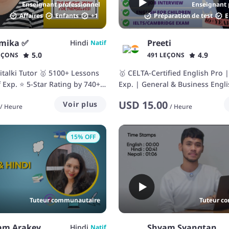
Enseignant professionnel
Enseignant 
Affaires
Enfants
+
1
Préparation de test
E
mika ✅
Preeti
Hindi
Natif
5.0
4.9
EÇONS
491 LEÇONS
italki Tutor 🥇 5100+ Lessons
🥇 CELTA-Certified English Pro 
f Exp. ⭐ 5-Star Rating by 740+
Exp. | General & Business Engli
USD
15.00
Voir plus
/
Heure
/
Heure
15
% OFF
Tuteur communautaire
Tuteur c
am Arakey
Shyam Syangtan
Hindi
Natif