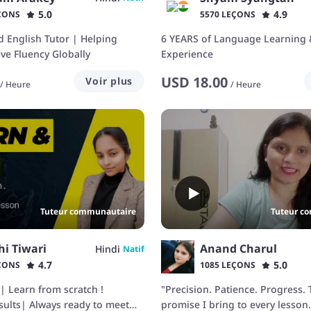
5.0
4.9
ÇONS
5570 LEÇONS
d English Tutor | Helping
6 YEARS of Language Learning 
ve Fluency Globally
Experience
USD
18.00
Voir plus
/
Heure
/
Heure
Tuteur communautaire
Tuteur c
i Tiwari
Anand Charul
Hindi
Natif
4.7
5.0
ÇONS
1085 LEÇONS
 | Learn from scratch !
"Precision. Patience. Progress. 
sults| Always ready to meet
promise I bring to every lesson.