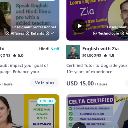
Enseignant professionnel
Enseignant 
Affaires
Enfants
+
1
Technologie
A
hi
English with Zia
Hindi
Natif
5.0
4.9
EÇONS
50 LEÇONS
-doubt impact your goal of
Certified Tutor to Upgrade your
nguage. Enhance your
10+ years of experience
th me!
USD
15.00
Voir plus
/
Heure
/
Heure
15
% OFF