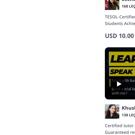
168 LE
TESOL-Certifie
Students Achie
USD
10.00
Khush
138 LE
Certified tutor
Guaranteed re