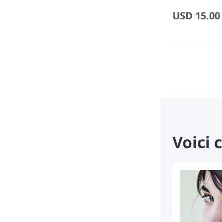
your needs🙏
USD
15.00
Voici 