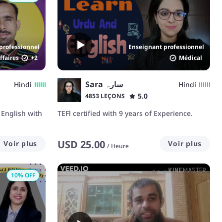
professionnel
Enseignant professionnel
ffaires
+
2
Médical
Sara سارہ
Hindi
Hindi
5.0
4853 LEÇONS
 English with
TEFl certified with 9 years of Experience.
USD
25.00
Voir plus
Voir plus
/
Heure
10
% OFF