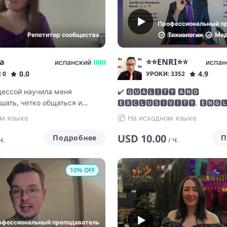
Профессиональный п
Репетитор сообщества
Технологии
Мед
ca
⭐⭐ENRI⭐⭐
испанский
испан
0.0
4.9
 0
УРОКИ: 3352
дессой научила меня
✔️ 🆀🆄🅰🅻🅸🆃🆈 🅰🅽🅳
шать, четко общаться и
🅴🆇🅲🅻🆄🆂🅸🆅🅸🆃🆈. 🅴🅽🅶
ий язык с людьми всех
🆂🅿🅰🅽🅸🆂🅷 🆃🅴🅰🅲🅷🅴🆁
м языке
На исходном языке
нравится преподавать в
и увлекательной манере,
USD
10.00
Подробнее
П
Ч.
/
Ч.
дый урок к тому, кто передо
эло я научилась терпеливо
10
% OFF
о общаться и общаться с
х культур. Мне нравится
 естественной и динамичной
даптируя каждый урок к
офессиональный преподаватель
дого ученика. Работая