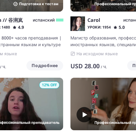
Подготовка к тестам
Профессиональный п
я научилась слушать, четко
ходить общий язык с
ми разных культур. Я
n // 谷润岚
Carol
испанский
испан
тественной, увлекательной
4.9
5.0
 1480
УРОКИ: 1954
ируясь к потребностям
| 8000+ часов преподавания |
Магистр образования, профес
ка.
странным языкам и культуре
иностранных языков, специал
ТПК, опыт работы 11 лет.
м языке
На исходном языке
USD
28.00
Подробнее
П
/
Ч.
/
Ч.
12
% OFF
офессиональный преподаватель
Профессиональный п