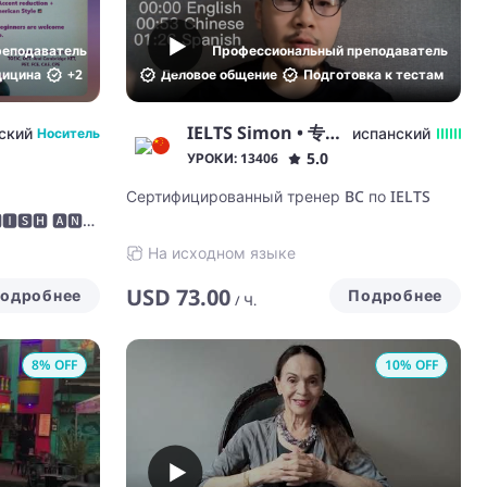
реподаватель
Профессиональный преподаватель
ицина
+
2
Деловое общение
Подготовка к тестам
IELTS Simon • 专家教师
ский
испанский
Носитель
5.0
УРОКИ: 13406
Сертифицированный тренер BC по IELTS
🅸🆂🅷 🅰🅽🅳
На исходном языке
USD
73.00
одробнее
Подробнее
/
Ч.
8
% OFF
10
% OFF