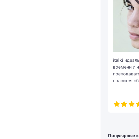
italki идеа
времени и н
преподавате
нравится об
Популярные к