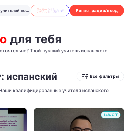
Выбрать из множества учителей по предмету испанский...
Регистрация/вход
го
для тебя
остоятельно? Твой лучший учитель испанского
у: испанский
Все фильтры
! Наши квалифицированные учителя испанского
14
% OFF