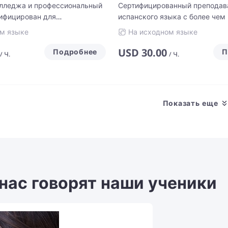
лледжа и профессиональный
Сертифицированный преподав
тифицирован для
испанского языка с более чем
 языков.
опытом работы! Специализиру
м языке
На исходном языке
беглости и разговорной речи!
USD
30.00
Подробнее
П
/
Ч.
/
Ч.
Показать еще
 нас говорят наши ученики