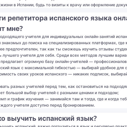
жизни в Испании, будь то визиты к врачу или оформление докум
ти репетитора испанского языка онл
т мне?
подходящего учителя для индивидуальных онлайн-занятий испа
 знакомых до поиска на специализированных платформах, где 
ее предпочтителен, так как ты сможешь изучить отзывы студе
 лучшего учителя для себя. Среди всех методов лучшим вариа
ая предлагает огромную базу онлайн-учителей — профессионалов 
нский язык с максимальной гибкостью — выбирай удобное для с
оимость своих уроков испанского — никаких подписок, выбира
ать разных учителей перед тем, как остановиться на подходя
гает большой выбор учителей с разными ценами и подходом;
мп и график изучения — занимайся там и тогда, где и когда теб
аждого учителя доступно перед бронированием.
ко выучить испанский язык?
ыучить испанский, важно погрузиться в язык и регулярно практ