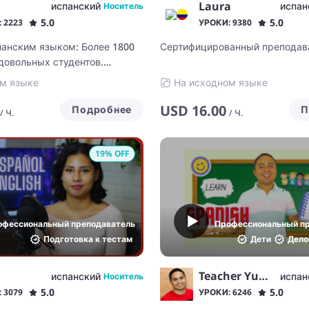
Laura
испанский
испан
Носитель
5.0
5.0
 2223
УРОКИ: 9380
панским языком: Более 1800
Сертифицированный преподава
 довольных студентов.
е занятия (A1-C1)
м языке
На исходном языке
USD
16.00
Подробнее
П
/
Ч.
/
Ч.
19
% OFF
офессиональный преподаватель
Профессиональный п
Подготовка к тестам
Дети
Дело
Teacher Yunue
испанский
испан
Носитель
5.0
5.0
 3079
УРОКИ: 6246