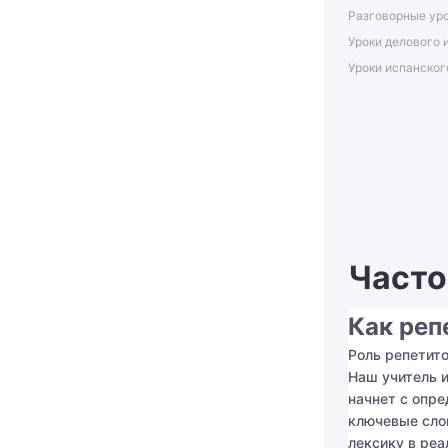
Разговорные уро
Уроки делового 
Уроки испанског
Часто
Как реп
Роль репетито
Наш учитель и
начнет с опре
ключевые слов
лексику в реа