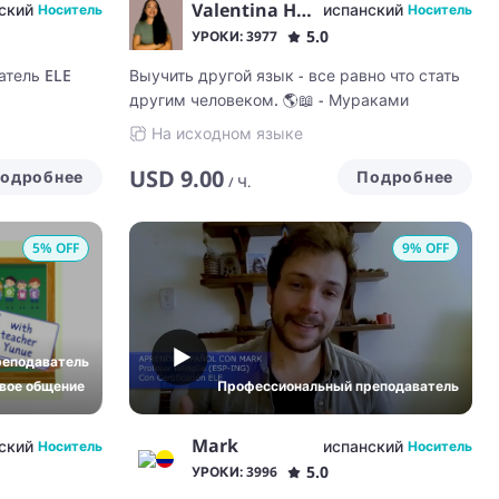
Valentina Hernández
ский
испанский
Носитель
Носитель
5.0
УРОКИ: 3977
тель ELE
Выучить другой язык - все равно что стать
другим человеком. 🌎📖 - Мураками
На исходном языке
USD
9.00
одробнее
Подробнее
/
Ч.
5
% OFF
9
% OFF
реподаватель
вое общение
Профессиональный преподаватель
Mark
ский
испанский
Носитель
Носитель
5.0
УРОКИ: 3996