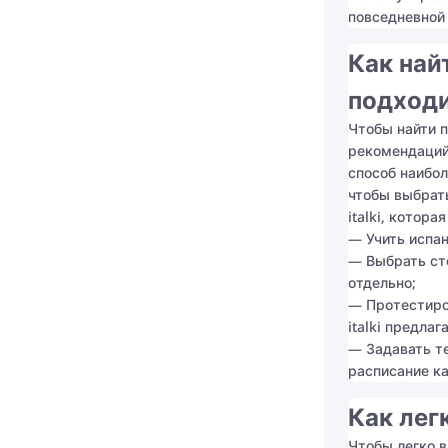
повседневной 
Как най
подходи
Чтобы найти 
рекомендаций
способ наибол
чтобы выбрать
italki, котор
— Учить испа
— Выбрать ст
отдельно;
— Протестиров
italki предла
— Задавать те
расписание к
Как лег
Чтобы легко в