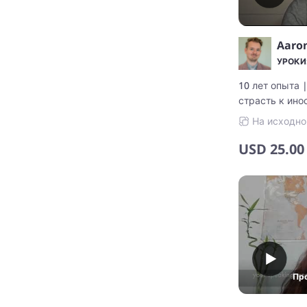
стюардессой, 
общаться и на
представителя
Aaro
преподаю в ес
УРОКИ:
манере, адапт
10 лет опыта 
каждого учени
страсть к ино
На исходно
USD
25.00
Пр