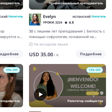
реподаватель
Профессиональный преподаватель
Evelyn
ский
испанский
Носитель
Носитель
4.9
УРОКИ: 3224
сор
30 с лишним лет преподавания | Беглость с
изируется на
помощью софрологии, основанной на
нейробиологии, - запоминайте лексику в 3
На исходном языке
раза быстрее
USD
35.00
одробнее
Подробнее
/
Ч.
10
% OFF
13
% OFF
реподаватель
Репетитор сообщества