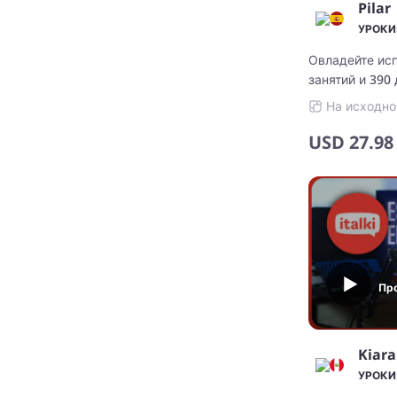
Pilar
УРОКИ:
Овладейте ис
занятий и 390
Индивидуальны
На исходно
USD
27.98
Пр
Kiara
УРОКИ: