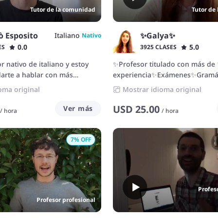
las necesidades de cada estudiante
Tutor de la comunidad
Tutor de
azafata de vuelo, he aprendido 
comunicarme con claridad y a 
otras culturas. Enseño de mane
ò Esposito
✨Galya✨
Italiano
Nativo
dinámica, adaptándome a las n
0.0
5.0
ES
3925 CLASES
de cada estudiante.
r nativo de italiano y estoy
✨Profesor titulado con más de 
arte a hablar con más
experiencia✨Exámenes✨Gramát
oma original
Mostrar idioma original
USD
25.00
Ver más
/
hora
/
hora
7
% OFF
Profes
Profesor profesional