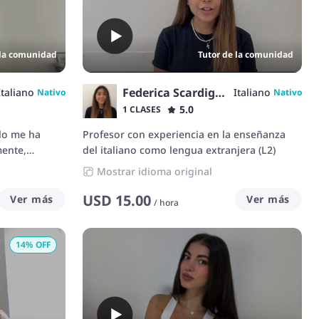
 la comunidad
Tutor de la comunidad
Federica Scardigno
Italiano
Italiano
Nativo
Nativo
5.0
1 CLASES
lo me ha
Profesor con experiencia en la enseñanza
ente,
del italiano como lengua extranjera (L2)
lacionarme
Mostrar idioma original
uras. Me
al y
USD
15.00
Ver más
Ver más
/
hora
n a la
do a escuchar
14
% OFF
forma clara y
entes
de manera
cada clase a