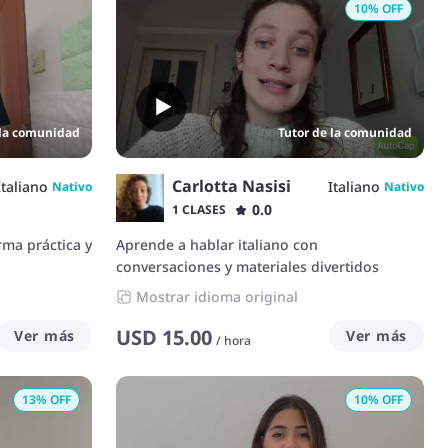
10
% OFF
 la comunidad
Tutor de la comunidad
Carlotta Nasisi
Italiano
Italiano
Nativo
Nativo
0.0
1 CLASES
rma práctica y
Aprende a hablar italiano con
conversaciones y materiales divertidos
Mostrar idioma original
USD
15.00
Ver más
Ver más
/
hora
13
% OFF
10
% OFF