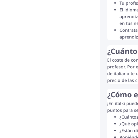
Tu profe
El idiom
aprendiz
en tus n
Contratar
aprendiz
¿Cuánto 
El coste de con
profesor. Por 
de italiano te
precio de las 
¿Cómo en
¡En italki pued
puntos para se
¿Cuántos
¿Qué opi
¿Están d
Poniéndo