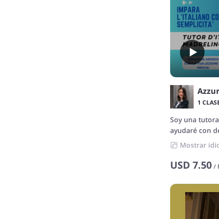
1 CLAS
Soy una tutora
ayudaré con de
lingüística sin
Mostrar idi
USD
7.50
/