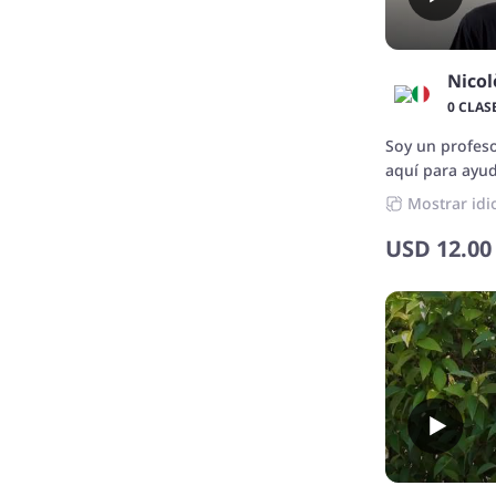
sea divertido.
Nicol
0 CLAS
Soy un profeso
aquí para ayud
confianza.
Mostrar idi
USD
12.00