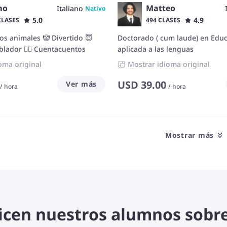
mo
Matteo
Italiano
Nativo
5.0
4.9
CLASES
494 CLASES
os animales 🤡 Divertido 😇
Doctorado ( cum laude) en Edu
blador 🧚‍♀️ Cuentacuentos
aplicada a las lenguas
oma original
Mostrar idioma original
USD
39.00
Ver más
/
hora
/
hora
Mostrar más
dicen nuestros alumnos sobr