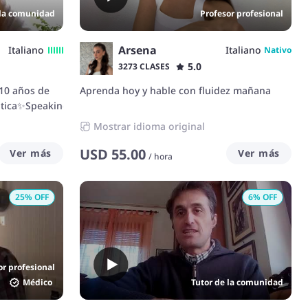
. Como
 la comunidad
Profesor profesional
a escuchar, a
conectar con
ra natural y
Arsena
Italiano
Italiano
Nativo
ecesidades
5.0
3273 CLASES
10 años de
Aprenda hoy y hable con fluidez mañana
ica✨Speaking✨Pronunciation✨Listening.
Mostrar idioma original
USD
55.00
Ver más
Ver más
/
hora
25
% OFF
6
% OFF
or profesional
Médico
Tutor de la comunidad