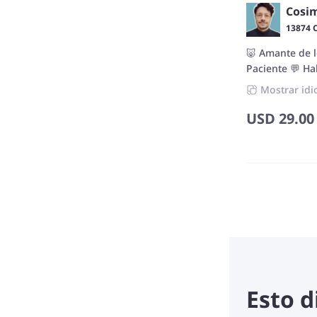
Cosi
13874 
🐷 Amante de l
Paciente 💬 Ha
Mostrar idi
USD
29.00
Esto 