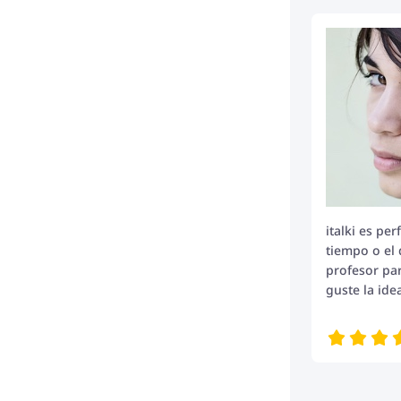
italki es pe
tiempo o el 
profesor par
guste la id