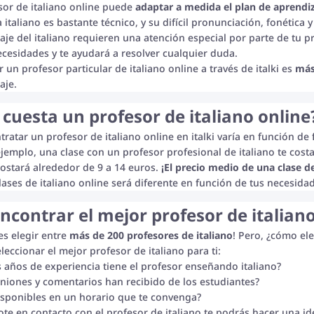
sor de italiano online puede
adaptar a medida el plan de aprendi
a italiano es bastante técnico, y su difícil pronunciación, fonética
aje del italiano requieren una atención especial por parte de tu pr
ecesidades y te ayudará a resolver cualquier duda.
 un profesor particular de italiano online a través de italki es
más
aje.
cuesta un profesor de italiano online
tratar un profesor de italiano online en italki varía en función de
ejemplo, una clase con un profesor profesional de italiano te cost
 costará alrededor de 9 a 14 euros.
¡El precio medio de una clase de
clases de italiano online será diferente en función de tus necesida
contrar el mejor profesor de italiano
es elegir entre
más de 200 profesores de italiano
! Pero, ¿cómo ele
leccionar el mejor profesor de italiano para ti:
 años de experiencia tiene el profesor enseñando italiano?
niones y comentarios han recibido de los estudiantes?
isponibles en un horario que te convenga?
te en contacto con el profesor de italiano te podrás hacer una ide