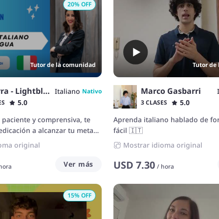
20
% OFF
Tutor de la comunidad
Tutor de
Azzurra - Lightblue
Marco Gasbarri
Italiano
Nativo
5.0
5.0
ES
3 CLASES
 paciente y comprensiva, te
Aprenda italiano hablado de fo
dicación a alcanzar tu meta
fácil 🇮🇹
 estrés y con facilidad.
oma original
Mostrar idioma original
USD
7.30
Ver más
hora
/
hora
15
% OFF