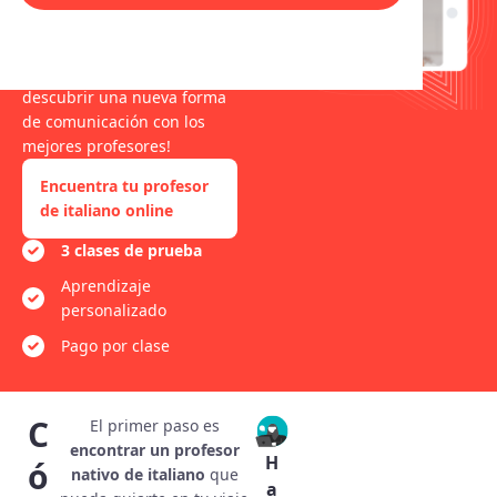
ritmo. ¡Prepárate para
sumergirte en el mundo de
la lengua italiana y
descubrir una nueva forma
de comunicación con los
mejores profesores!
Encuentra tu profesor
de italiano online
3 clases de prueba
Aprendizaje
personalizado
Pago por clase
C
El primer paso es
encontrar un profesor
H
ó
nativo de italiano
que
a