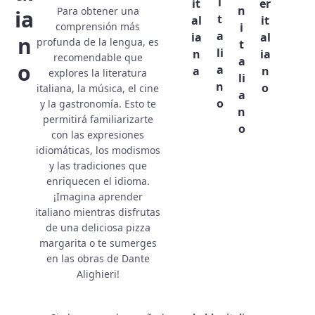
i
it
er
n
Para obtener una
ia
t
al
it
i
comprensión más
a
ia
al
n
profunda de la lengua, es
t
li
n
ia
recomendable que
a
o
a
a
n
explores la literatura
li
n
o
italiana, la música, el cine
a
o
y la gastronomía. Esto te
n
permitirá familiarizarte
o
con las expresiones
idiomáticas, los modismos
y las tradiciones que
enriquecen el idioma.
¡Imagina aprender
italiano mientras disfrutas
de una deliciosa pizza
margarita o te sumerges
en las obras de Dante
Alighieri!