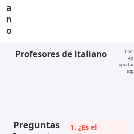
a
n
o
Profesores de italiano
¡Comi
Ap
oportu
exp
Preguntas
1. ¿Es el