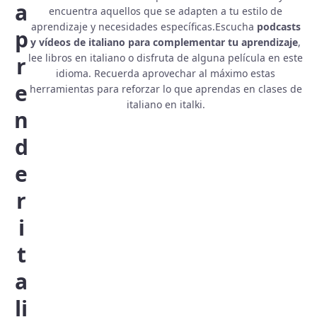
a
encuentra aquellos que se adapten a tu estilo de
aprendizaje y necesidades específicas.Escucha
podcasts
p
y vídeos de italiano para complementar tu aprendizaje
,
lee libros en italiano o disfruta de alguna película en este
r
idioma. Recuerda aprovechar al máximo estas
e
herramientas para reforzar lo que aprendas en clases de
italiano en italki.
n
d
e
r
i
t
a
li