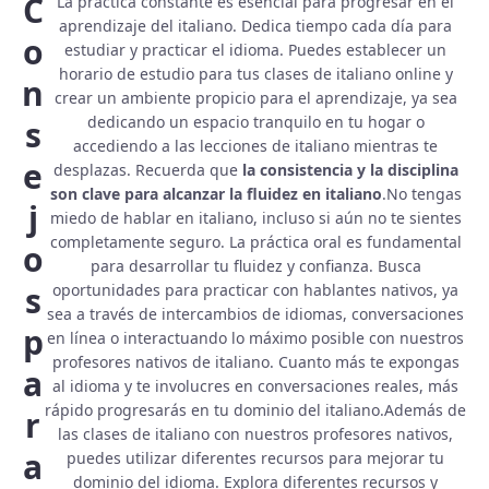
C
La práctica constante es esencial para progresar en el
aprendizaje del italiano. Dedica tiempo cada día para
o
estudiar y practicar el idioma. Puedes establecer un
horario de estudio para tus clases de italiano online y
n
crear un ambiente propicio para el aprendizaje, ya sea
dedicando un espacio tranquilo en tu hogar o
s
accediendo a las lecciones de italiano mientras te
e
desplazas. Recuerda que
la consistencia y la disciplina
son clave para alcanzar la fluidez en italiano
.No tengas
j
miedo de hablar en italiano, incluso si aún no te sientes
completamente seguro. La práctica oral es fundamental
o
para desarrollar tu fluidez y confianza. Busca
s
oportunidades para practicar con hablantes nativos, ya
sea a través de intercambios de idiomas, conversaciones
p
en línea o interactuando lo máximo posible con nuestros
profesores nativos de italiano. Cuanto más te expongas
a
al idioma y te involucres en conversaciones reales, más
rápido progresarás en tu dominio del italiano.Además de
r
las clases de italiano con nuestros profesores nativos,
a
puedes utilizar diferentes recursos para mejorar tu
dominio del idioma. Explora diferentes recursos y