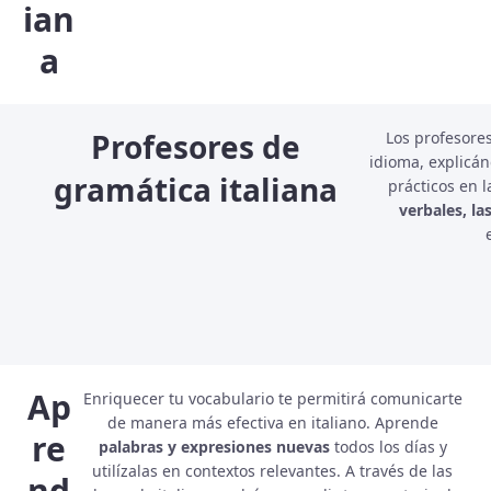
ian
a
Profesores de
Los profesores
idioma, explicán
gramática italiana
prácticos en l
verbales, la
Ap
Enriquecer tu vocabulario te permitirá comunicarte
de manera más efectiva en italiano. Aprende
re
palabras y expresiones nuevas
todos los días y
utilízalas en contextos relevantes. A través de las
nd