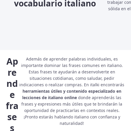
vocabulario italiano
trabajar co
sólida en e
Ap
Además de aprender palabras individuales, es
importante dominar las frases comunes en italiano.
re
Estas frases te ayudarán a desenvolverte en
situaciones cotidianas, como saludar, pedir
nd
indicaciones o realizar compras. En italki encontrarás
herramientas útiles y contenido especializado en
e
lecciones de italiano online
donde aprenderás las
fra
frases y expresiones más útiles que te brindarán la
oportunidad de practicarlas en contextos reales.
se
¡Pronto estarás hablando italiano con confianza y
naturalidad!
s