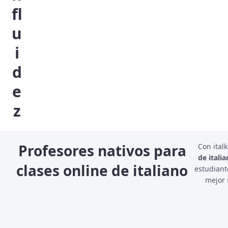
fl
u
i
d
e
z
Profesores nativos para
Con ital
de itali
clases online de italiano
estudiant
mejor 