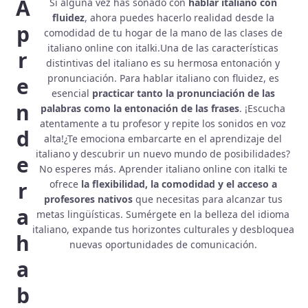
A
Si alguna vez has soñado con
hablar italiano con
fluidez
, ahora puedes hacerlo realidad desde la
p
comodidad de tu hogar de la mano de las clases de
italiano online con italki.Una de las características
r
distintivas del italiano es su hermosa entonación y
pronunciación. Para hablar italiano con fluidez, es
e
esencial
practicar tanto la pronunciación de las
n
palabras como la entonación de las frases
. ¡Escucha
atentamente a tu profesor y repite los sonidos en voz
d
alta!¿Te emociona embarcarte en el aprendizaje del
italiano y descubrir un nuevo mundo de posibilidades?
e
No esperes más. Aprender italiano online con italki te
r
ofrece
la flexibilidad, la comodidad y el acceso a
profesores nativos
que necesitas para alcanzar tus
a
metas lingüísticas. Sumérgete en la belleza del idioma
italiano, expande tus horizontes culturales y desbloquea
h
nuevas oportunidades de comunicación.
a
b