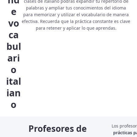
clases de italiano podrás expandir tu repertorio de
palabras y ampliar tus conocimientos del idioma
e
para memorizar y utilizar el vocabulario de manera
vo
efectiva. Recuerda que la práctica constante es clave
para retener y aplicar lo que aprendas.
ca
bul
ari
o
ital
ian
o
Profesores de
Los profesor
prácticas 