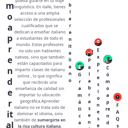
pueda guiarte en tu viaje
m
b
lingüístico. En italki, tienes
l
acceso a una amplia
o
a
selección de profesionales
a
r
cualificados que se
dedican a enseñar italiano
e
p
a estudiantes de todo el
n
mundo. Estos profesores
it
r
E
no solo son hablantes
a
x
e
nativos, sino que también
li
P
p
están capacitados para
a
a
C
n
impartir clases de italiano
r
n
l
G
ó
online , lo que significa
e
d
o
a
r
m
que recibirás una
s
b
a
o
enseñanza de calidad sin
e
i
r
importar tu ubicación
m
a
o
r
a
geográfica.Aprender
á
p
n
F
italiano no se trata solo de
s
ti
re
it
e
A
dominar el idioma, sino
e
c
n
s
Q
también de
sumergirte en
n
al
a
d
e
s
la rica cultura italiana
.