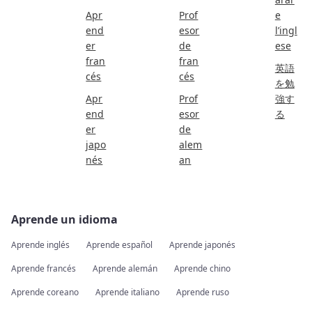
Apr
Prof
e
end
esor
l’ingl
er
de
ese
fran
fran
英語
cés
cés
を勉
Apr
Prof
強す
end
esor
る
er
de
japo
alem
nés
an
Aprende un idioma
Aprende inglés
Aprende español
Aprende japonés
Aprende francés
Aprende alemán
Aprende chino
Aprende coreano
Aprende italiano
Aprende ruso