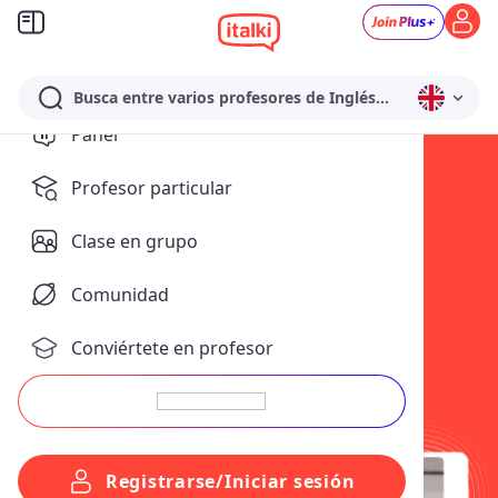
Busca entre varios profesores de Inglés...
Panel
Aprender
Profesor particular
italiano
Clase en grupo
online
Comunidad
Aprender italiano online se
ha convertido en una opción
Conviértete en profesor
accesible y efectiva con la
ayuda de nuestros
profesores nativos de
italiano. En italki
encontrarás las
herramientas necesarias
Registrarse/Iniciar sesión
para aprender italiano a tu