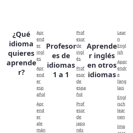
¿Qué
Apr
Prof
Lear
end
esor
n
idioma
Profesor
Aprende
er
de
Engl
quieres
ingl
ingl
ish
es de
r inglés
es
és
aprende
Appr
idiomas
en otros
Apr
Prof
endr
r?
1 a 1
idiomas
end
esor
e
er
de
l’ang
esp
espa
lais
añol
ñol
Engl
Apr
Prof
isch
end
esor
lear
er
de
nen
ale
japo
Imp
mán
nés
arar