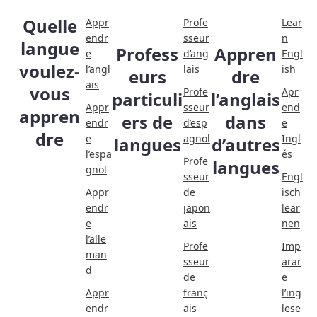
Quelle
Appr
Profe
Lear
endr
sseur
n
langue
Profess
Appren
e
d’ang
Engl
voulez-
l’angl
lais
ish
eurs
dre
ais
vous
Profe
Apr
particuli
l’anglais
Appr
sseur
end
appren
ers de
dans
endr
d’esp
e
dre
e
agnol
Ingl
langues
d’autres
l’espa
és
Profe
langues
gnol
sseur
Engl
Appr
de
isch
endr
japon
lear
e
ais
nen
l’alle
Profe
Imp
man
sseur
arar
d
de
e
Appr
franç
l’ing
endr
ais
lese