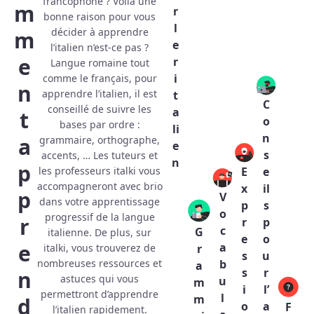
francophone ? Voilà une
m
r
bonne raison pour vous
l
décider à apprendre
m
e
l’italien n’est-ce pas ?
e
r
Langue romaine tout
i
comme le français, pour
n
apprendre l’italien, il est
t
C
conseillé de suivre les
a
t
o
bases par ordre :
li
n
a
grammaire, orthographe,
e
s
accents, … Les tuteurs et
n
p
E
e
les professeurs italki vous
accompagneront avec brio
x
il
p
V
dans votre apprentissage
p
s
o
progressif de la langue
r
r
p
c
G
italienne. De plus, sur
e
o
e
a
italki, vous trouverez de
r
s
u
b
nombreuses ressources et
a
s
r
n
astuces qui vous
u
m
i
l’
permettront d’apprendre
l
m
d
o
a
F
l’italien rapidement.