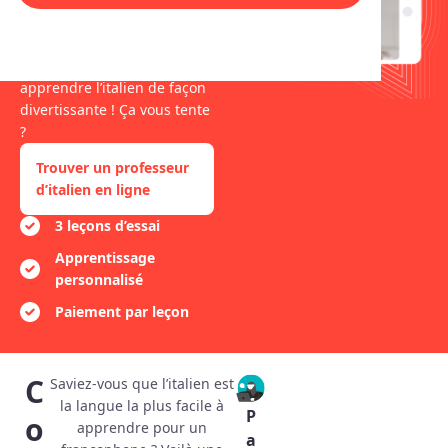
grammaire au vocabulaire
en passant par l’expression
orale. C’est parti pour
apprendre l’italien de façon
divertissante ! Ça vous tente
?
Trouver un professeur
d’italien en ligne
3 leçons d’essai
Apprentissage
personnalisé
Paiement par leçon
C
Saviez-vous que l’italien est
la langue la plus facile à
P
o
apprendre pour un
a