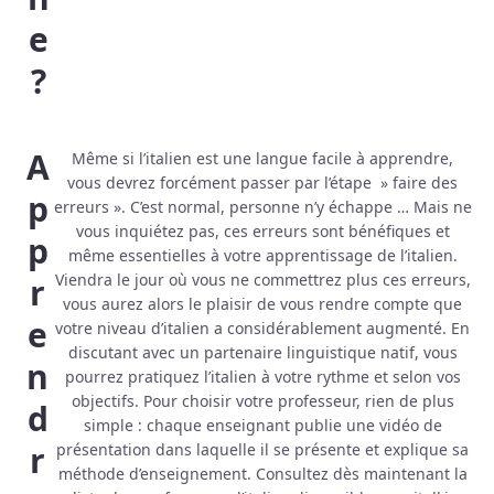
e
?
A
Même si l’italien est une langue facile à apprendre,
vous devrez forcément passer par l’étape » faire des
p
erreurs ». C’est normal, personne n’y échappe … Mais ne
vous inquiétez pas, ces erreurs sont bénéfiques et
p
même essentielles à votre apprentissage de l’italien.
Viendra le jour où vous ne commettrez plus ces erreurs,
r
vous aurez alors le plaisir de vous rendre compte que
e
votre niveau d’italien a considérablement augmenté. En
discutant avec un partenaire linguistique natif, vous
n
pourrez pratiquez l’italien à votre rythme et selon vos
objectifs. Pour choisir votre professeur, rien de plus
d
simple : chaque enseignant publie une vidéo de
r
présentation dans laquelle il se présente et explique sa
méthode d’enseignement. Consultez dès maintenant la