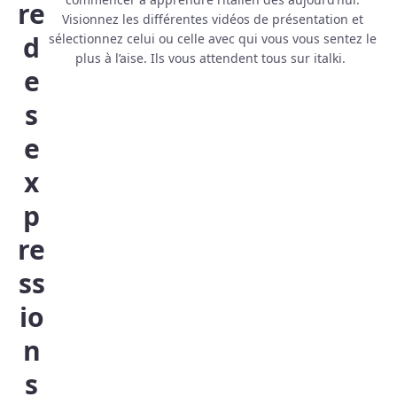
re
Visionnez les différentes vidéos de présentation et
d
sélectionnez celui ou celle avec qui vous vous sentez le
plus à l’aise. Ils vous attendent tous sur italki.
e
s
e
x
p
re
ss
io
n
s