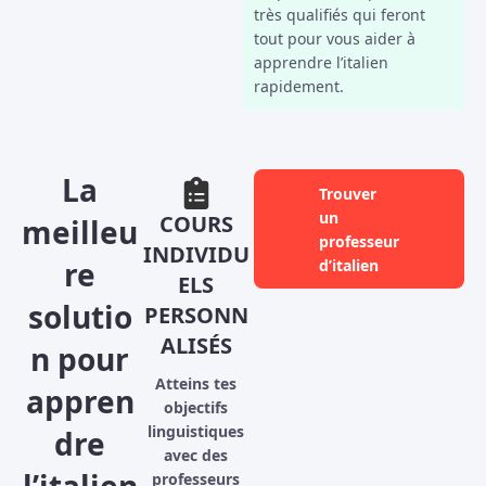
très qualifiés qui feront
tout pour vous aider à
apprendre l’italien
rapidement.
La
Trouver
un
COURS
meilleu
professeur
INDIVIDU
re
d’italien
ELS
solutio
PERSONN
ALISÉS
n pour
Atteins tes
appren
objectifs
linguistiques
dre
avec des
professeurs