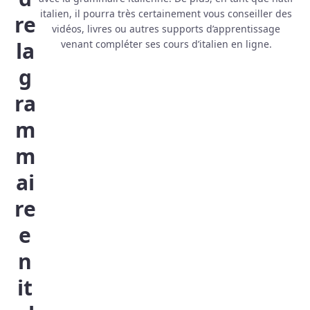
italien, il pourra très certainement vous conseiller des
re
vidéos, livres ou autres supports d’apprentissage
la
venant compléter ses cours d’italien en ligne.
g
ra
m
m
ai
re
e
n
it