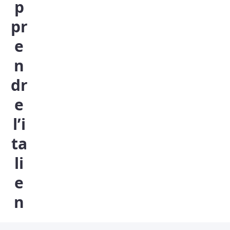
p
pr
e
n
dr
e
l’i
ta
li
e
n