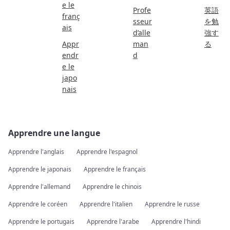
e le
Profe
英語
franç
sseur
を勉
ais
d’alle
強す
Appr
man
る
endr
d
e le
japo
nais
Apprendre une langue
Apprendre l'anglais
Apprendre l'espagnol
Apprendre le japonais
Apprendre le français
Apprendre l'allemand
Apprendre le chinois
Apprendre le coréen
Apprendre l'italien
Apprendre le russe
Apprendre le portugais
Apprendre l'arabe
Apprendre l'hindi