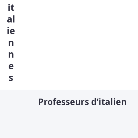
it
al
ie
n
n
e
s
Professeurs d’italien