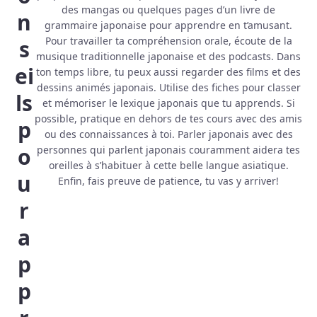
des mangas ou quelques pages d’un livre de
n
grammaire japonaise pour apprendre en t’amusant.
Pour travailler ta compréhension orale, écoute de la
s
musique traditionnelle japonaise et des podcasts. Dans
ei
ton temps libre, tu peux aussi regarder des films et des
dessins animés japonais. Utilise des fiches pour classer
ls
et mémoriser le lexique japonais que tu apprends. Si
possible, pratique en dehors de tes cours avec des amis
p
ou des connaissances à toi. Parler japonais avec des
o
personnes qui parlent japonais couramment aidera tes
oreilles à s’habituer à cette belle langue asiatique.
u
Enfin, fais preuve de patience, tu vas y arriver!
r
a
p
p