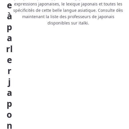
e
expressions japonaises, le lexique japonais et toutes les
spécificités de cette belle langue asiatique. Consulte dès
à
maintenant la liste des professeurs de japonais
disponibles sur italki.
p
a
rl
e
r
j
a
p
o
n