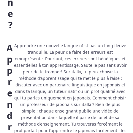
n
e
?
A
Apprendre une nouvelle langue n’est pas un long fleuve
tranquille. La peur de faire des erreurs est
p
omniprésente. Pourtant, ces erreurs sont bénéfiques et
essentielles à ton apprentissage. Saute le pas sans avoir
p
peur de te tromper! Sur italki, tu peux choisir la
méthode d’apprentissage qui te met le plus à l’aise :
r
discuter avec un partenaire linguistique en japonais et
e
dans ta langue, un tuteur natif ou un prof qualifié avec
qui tu parles uniquement en japonais. Comment choisir
n
un professeur de japonais sur italki ? Rien de plus
simple : chaque enseignant publie une vidéo de
d
présentation dans laquelle il parle de lui et de sa
r
méthode d’enseignement. Tu trouveras forcément le
prof parfait pour t’apprendre le japonais facilement : les