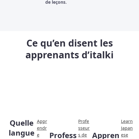
de leçons.
Ce qu’en disent les
apprenants d’italki
Quelle
Appr
Profe
Learn
endr
sseur
Japan
langue
Profess
Appren
e
s de
ese