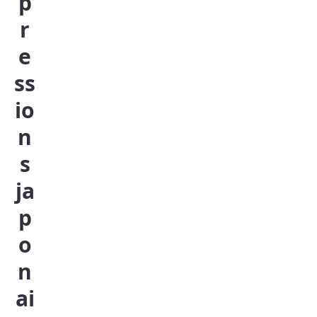
p
r
e
ss
io
n
s
ja
p
o
n
ai