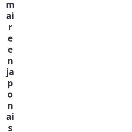
m
ai
r
e
e
n
ja
p
o
n
ai
s