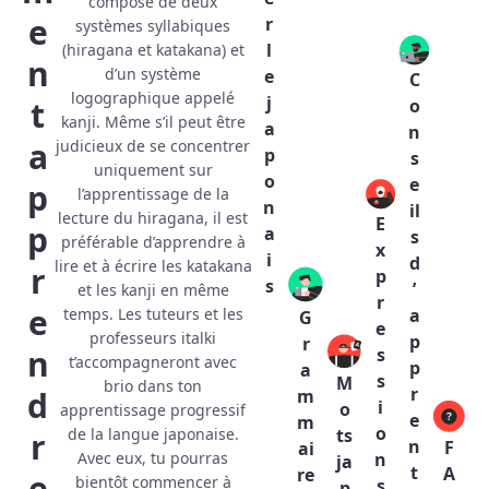
compose de deux
e
r
systèmes syllabiques
l
(hiragana et katakana) et
n
d’un système
e
C
logographique appelé
j
t
o
kanji. Même s’il peut être
a
n
a
judicieux de se concentrer
p
s
uniquement sur
o
e
p
l’apprentissage de la
n
il
lecture du hiragana, il est
E
p
a
s
préférable d’apprendre à
x
i
d
lire et à écrire les katakana
r
p
s
’
et les kanji en même
r
e
a
temps. Les tuteurs et les
G
e
professeurs italki
p
r
n
s
t’accompagneront avec
p
a
s
M
brio dans ton
r
d
m
i
o
apprentissage progressif
e
m
o
ts
de la langue japonaise.
r
n
F
ai
n
Avec eux, tu pourras
ja
t
A
re
e
bientôt commencer à
s
p