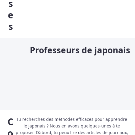
s
e
s
Professeurs de japonais
C
Tu recherches des méthodes efficaces pour apprendre
le japonais ? Nous en avons quelques-unes à te
o
proposer. D’abord, tu peux lire des articles de journaux,