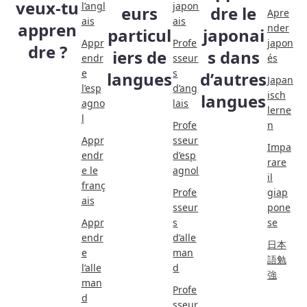
veux-tu
l’angl
japon
eurs
dre le
Apre
ais
ais
appren
nder
particul
japonai
Appr
Profe
japon
dre ?
iers de
s dans
endr
sseur
és
e
s
langues
d’autres
Japan
l’esp
d’ang
isch
langues
agno
lais
lerne
l
Profe
n
Appr
sseur
Impa
endr
d’esp
rare
e le
agnol
il
franç
Profe
giap
ais
sseur
pone
Appr
s
se
endr
d’alle
日本
e
man
語勉
l’alle
d
強
man
Profe
d
sseur