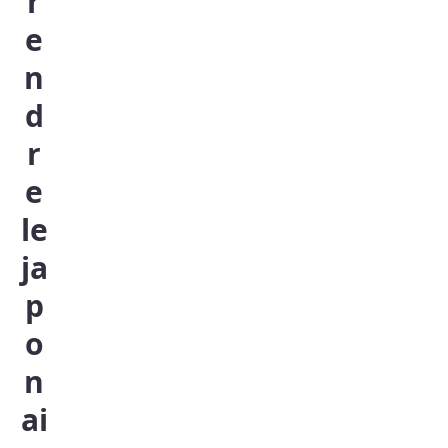
r
e
n
d
r
e
le
ja
p
o
n
ai