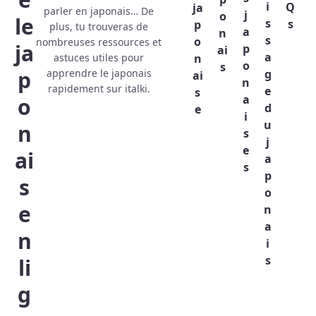
i
Q
ja
parler en japonais… De
j
o
le
s
s
p
plus, tu trouveras de
a
n
s
o
nombreuses ressources et
ja
p
ai
a
astuces utiles pour
n
o
s
p
g
apprendre le japonais
ai
n
rapidement sur italki.
e
s
a
o
d
e
i
u
n
s
j
e
ai
a
s
p
s
o
e
n
a
n
i
s
li
g