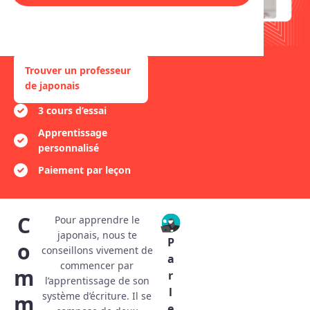
en passant par l’expression
orale. Parle couramment le
japonais tout en t’amusant!
Trouver un professeur
de japonais
3 cours d’essai
Apprentissage
personnalisé
Paiement par leçon
C
Pour apprendre le
japonais, nous te
P
o
conseillons vivement de
a
commencer par
m
r
l’apprentissage de son
l
système d’écriture. Il se
m
e