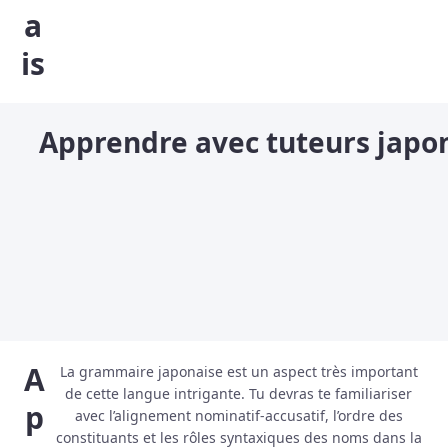
a
is
Apprendre avec tuteurs japo
A
La grammaire japonaise est un aspect très important
de cette langue intrigante. Tu devras te familiariser
p
avec l’alignement nominatif-accusatif, l’ordre des
constituants et les rôles syntaxiques des noms dans la