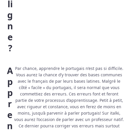
li
g
n
e
?
A
Par chance, apprendre le portugais n’est pas si difficile.
Vous aurez la chance d’y trouver des bases communes
p
avec le français de par leurs bases latines. Malgré le
côté « facile » du portugais, il sera normal que vous
p
commettiez des erreurs. Ces erreurs font et feront
partie de votre processus d’apprentissage. Petit à petit,
r
avec rigueur et constance, vous en ferez de moins en
e
moins, jusqu’à parvenir à parler portugais! Sur italki,
vous aurez l’occasion de parler avec un professeur natif.
n
Ce dernier pourra corriger vos erreurs mais surtout