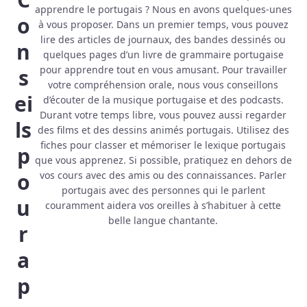
apprendre le portugais ? Nous en avons quelques-unes
o
à vous proposer. Dans un premier temps, vous pouvez
lire des articles de journaux, des bandes dessinés ou
n
quelques pages d’un livre de grammaire portugaise
pour apprendre tout en vous amusant. Pour travailler
s
votre compréhension orale, nous vous conseillons
ei
d’écouter de la musique portugaise et des podcasts.
Durant votre temps libre, vous pouvez aussi regarder
ls
des films et des dessins animés portugais. Utilisez des
fiches pour classer et mémoriser le lexique portugais
p
que vous apprenez. Si possible, pratiquez en dehors de
o
vos cours avec des amis ou des connaissances. Parler
portugais avec des personnes qui le parlent
u
couramment aidera vos oreilles à s’habituer à cette
belle langue chantante.
r
a
p