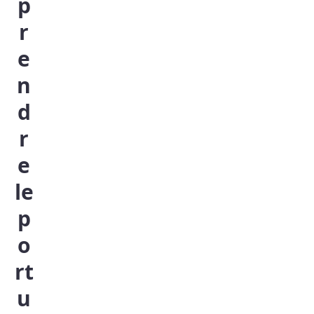
p
r
e
n
d
r
e
le
p
o
rt
u