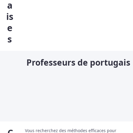
a
is
e
s
Professeurs de portugais
C
Vous recherchez des méthodes efficaces pour