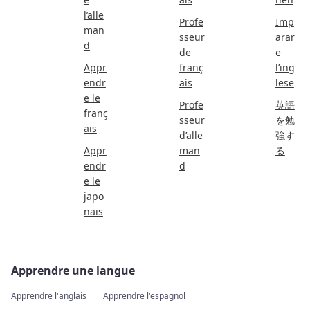
l’alle
Profe
Imp
man
sseur
arar
d
de
e
Appr
franç
l’ing
endr
ais
lese
e le
Profe
英語
franç
sseur
を勉
ais
d’alle
強す
Appr
man
る
endr
d
e le
japo
nais
Apprendre une langue
Apprendre l'anglais
Apprendre l'espagnol