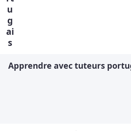
u
g
ai
s
Apprendre avec tuteurs portu