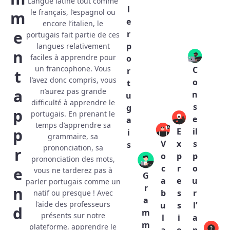
Langue latine tout comme
l
le français, l’espagnol ou
m
e
encore l’italien, le
e
r
portugais fait partie de ces
p
langues relativement
n
faciles à apprendre pour
o
un francophone. Vous
C
r
t
l’avez donc compris, vous
o
t
a
n’aurez pas grande
n
u
difficulté à apprendre le
s
g
p
portugais. En prenant le
e
a
temps d’apprendre sa
p
E
il
i
grammaire, sa
V
x
s
s
prononciation, sa
r
o
p
p
prononciation des mots,
c
r
o
e
vous ne tarderez pas à
G
a
e
u
parler portugais comme un
r
n
b
s
r
natif ou presque ! Avec
a
l’aide des professeurs
u
s
l’
d
m
présents sur notre
l
i
a
m
plateforme, apprendre le
a
o
p