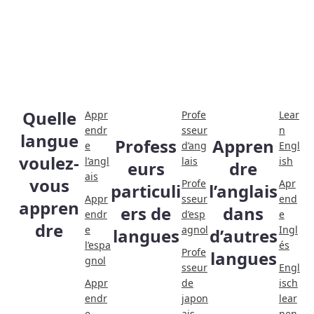
Quelle
Appr
Profe
Lear
endr
sseur
n
langue
Profess
Appren
e
d’ang
Engl
voulez-
l’angl
lais
ish
eurs
dre
ais
vous
Profe
Apr
particuli
l’anglais
Appr
sseur
end
appren
ers de
dans
endr
d’esp
e
dre
e
agnol
Ingl
langues
d’autres
l’espa
és
Profe
langues
gnol
sseur
Engl
Appr
de
isch
endr
japon
lear
e
ais
nen