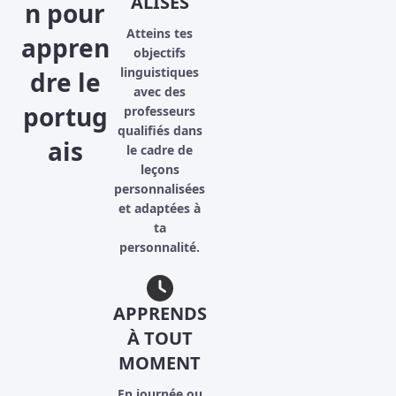
ALISÉS
n pour
Atteins tes
appren
objectifs
linguistiques
dre le
avec des
portug
professeurs
qualifiés dans
ais
le cadre de
leçons
personnalisées
et adaptées à
ta
personnalité.
APPRENDS
À TOUT
MOMENT
En journée ou