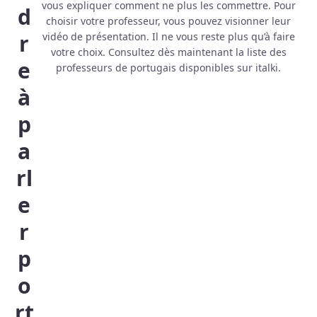
vous expliquer comment ne plus les commettre. Pour
d
choisir votre professeur, vous pouvez visionner leur
r
vidéo de présentation. Il ne vous reste plus qu’à faire
votre choix. Consultez dès maintenant la liste des
e
professeurs de portugais disponibles sur italki.
à
p
a
rl
e
r
p
o
rt