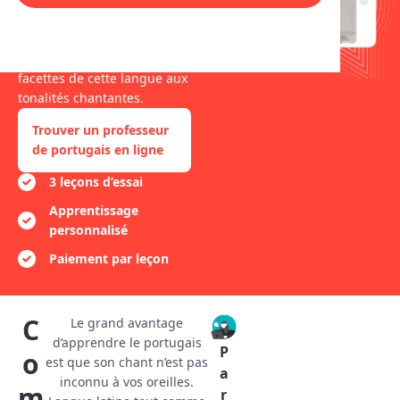
professeurs natifs de
portugais. Avec eux,
parcourez l’ensemble des
facettes de cette langue aux
tonalités chantantes.
Trouver un professeur
de portugais en ligne
3 leçons d’essai
Apprentissage
personnalisé
Paiement par leçon
C
Le grand avantage
d’apprendre le portugais
P
o
est que son chant n’est pas
a
inconnu à vos oreilles.
m
r