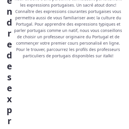
e
les expressions portugaises. Un sacré atout donc!
n
Connaître des expressions courantes portugaises vous
permettra aussi de vous familiariser avec la culture du
d
Portugal. Pour apprendre des expressions typiques et
r
parler portugais comme un natif, nous vous conseillons
de choisir un professeur originaire du Portugal et de
e
commençer votre premier cours personalisé en ligne.
Pour le trouver, parcourrez les profils des professeurs
d
particuliers de portugais disponibles sur italki!
e
s
e
x
p
r