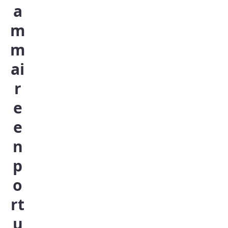
a
m
m
ai
r
e
e
n
p
o
rt
u