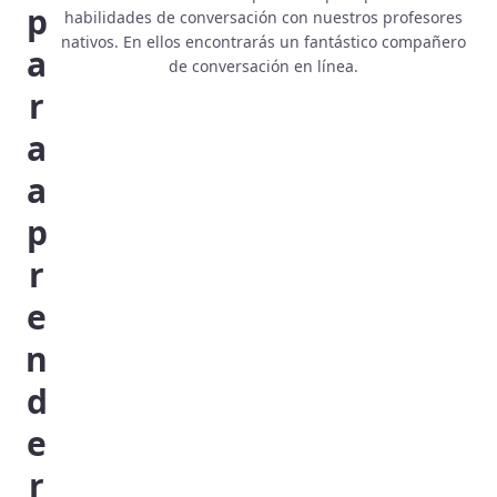
p
habilidades de conversación con nuestros profesores
nativos. En ellos encontrarás un fantástico compañero
a
de conversación en línea.
r
a
a
p
r
e
n
d
e
r