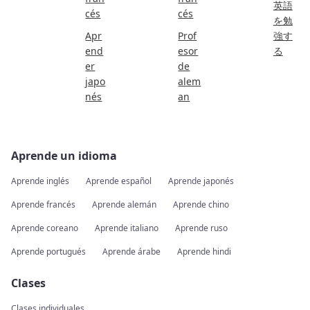
英語
cés
cés
を勉
Apr
Prof
強す
end
esor
る
er
de
japo
alem
nés
an
Aprende un idioma
Aprende inglés
Aprende español
Aprende japonés
Aprende francés
Aprende alemán
Aprende chino
Aprende coreano
Aprende italiano
Aprende ruso
Aprende portugués
Aprende árabe
Aprende hindi
Clases
Clases individuales