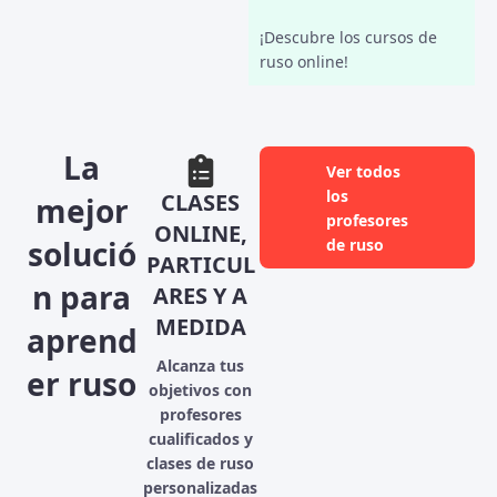
¡Descubre los cursos de
ruso online!
La
Ver todos
los
CLASES
mejor
profesores
ONLINE,
solució
de ruso
PARTICUL
n para
ARES Y A
MEDIDA
aprend
Alcanza tus
er ruso
objetivos con
profesores
cualificados y
clases de ruso
personalizadas