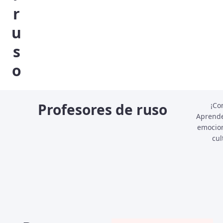
r
u
s
o
Profesores de ruso
¡Co
Aprende
emocion
cul