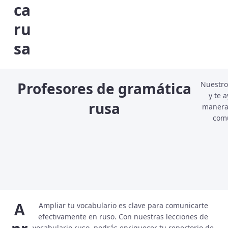
ca
ru
sa
Profesores de gramática
Nuestro
y te 
rusa
manera 
comu
A
Ampliar tu vocabulario es clave para comunicarte
efectivamente en ruso. Con nuestras lecciones de
vocabulario ruso, podrás enriquecer tu repertorio de