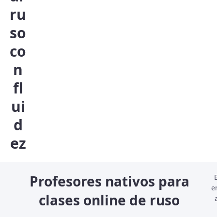
ru
so
co
n
fl
ui
d
ez
Profesores nativos para
e
clases online de ruso