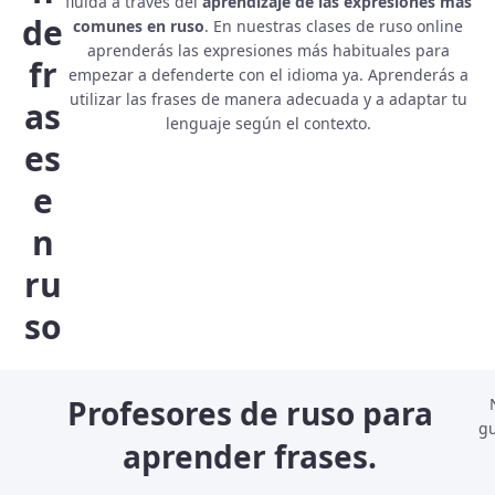
fluida a través del
aprendizaje de las expresiones más
de
comunes en ruso
. En nuestras clases de ruso online
aprenderás las expresiones más habituales para
fr
empezar a defenderte con el idioma ya. Aprenderás a
utilizar las frases de manera adecuada y a adaptar tu
as
lenguaje según el contexto.
es
e
n
ru
so
Profesores de ruso para
gu
aprender frases.