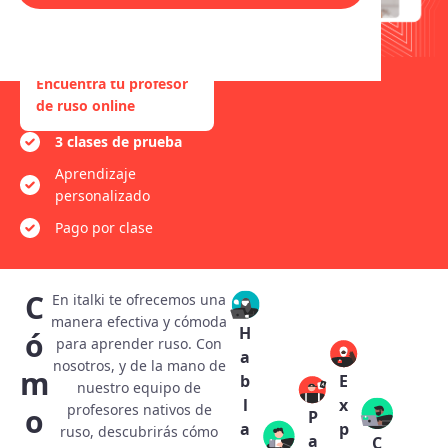
tu propio ritmo. ¡Elije tu
profesor nativo de ruso en
italki!
Encuentra tu profesor
de ruso online
3 clases de prueba
Aprendizaje
personalizado
Pago por clase
C
En italki te ofrecemos una
manera efectiva y cómoda
H
ó
para aprender ruso. Con
a
nosotros, y de la mano de
m
E
b
nuestro equipo de
x
l
profesores nativos de
o
P
p
a
ruso, descubrirás cómo
a
C